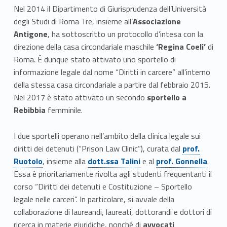
a
Nel 2014 il Dipartimento di Giurisprudenza dell’Università
degli Studi di Roma Tre, insieme all’
Associazione
l
Antigone
, ha sottoscritto un protocollo d’intesa con la
direzione della casa circondariale maschile
‘Regina Coeli’
di
e
Roma. È dunque stato attivato uno sportello di
g
informazione legale dal nome “Diritti in carcere” all’interno
della stessa casa circondariale a partire dal febbraio 2015.
a
Nel 2017 è stato attivato un secondo
sportello a
l
Rebibbia
femminile.
e
I due sportelli operano nell’ambito della clinica legale sui
Link identifier #identifier__198459-1
diritti dei detenuti (“Prison Law Clinic”), curata dal
prof.
c
Link identifier #identifier__22099-2
Link identifier #identifier__160445-3
Ruotolo
, insieme alla
dott.ssa Talini
e al
prof. Gonnella
.
a
Essa è prioritariamente rivolta agli studenti frequentanti il
corso “Diritti dei detenuti e Costituzione – Sportello
r
legale nelle carceri”. In particolare, si avvale della
c
collaborazione di laureandi, laureati, dottorandi e dottori di
ricerca in materie giuridiche, nonché di
avvocati