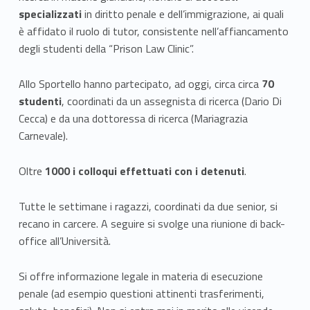
e
specializzati
in diritto penale e dell’immigrazione, ai quali
è affidato il ruolo di tutor, consistente nell’affiancamento
r
degli studenti della “Prison Law Clinic”.
i
Allo Sportello hanno partecipato, ad oggi, circa circa
70
studenti
, coordinati da un assegnista di ricerca (Dario Di
Cecca) e da una dottoressa di ricerca (Mariagrazia
Carnevale).
Oltre
1000 i colloqui effettuati con i detenuti
.
Tutte le settimane i ragazzi, coordinati da due senior, si
recano in carcere. A seguire si svolge una riunione di back-
office all’Università.
Si offre informazione legale in materia di esecuzione
penale (ad esempio questioni attinenti trasferimenti,