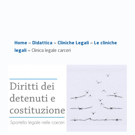
Home
»
Didattica
»
Cliniche Legali
»
Le cliniche
legali
»
Clinica legale carceri
C
l
i
n
i
c