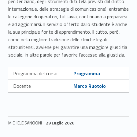
penitenziario, degli strumenti di tutela previsti dal diritto
internazionale, delle strategie di comunicazione); entrambe
le categorie di operatori, tuttavia, continuano a prepararsi
e ad aggiornarsi. Il servizio offerto dallo studente è anche
la sua principale fonte di apprendimento. Il tutto, però,
come nella migliore tradizione delle cliniche legali
statunitensi, avviene per garantire una maggiore giustizia
sociale, in altre parole per favorire l’accesso alla giustizia.
Link identifier #identifier__135153-4
Programma del corso
Programma
Link identifier #identifier__183020-5
Docente
Marco Ruotolo
MICHELE SANCIONI
29 Luglio 2026
Skip back to navigation