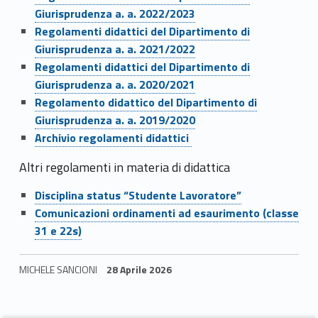
m
Giurisprudenza a. a. 2022/2023
e
Link identifier #identifier__66694-6
Regolamenti didattici del Dipartimento di
n
Giurisprudenza a. a. 2021/2022
Link identifier #identifier__126400-7
Regolamenti didattici del Dipartimento di
t
Giurisprudenza a. a. 2020/2021
Link identifier #identifier__196780-8
Regolamento didattico del Dipartimento di
i
Giurisprudenza a. a. 2019/2020
Link identifier #identifier__178627-9
d
Archivio regolamenti didattici
i
Altri regolamenti in materia di didattica
Link identifier #identifier__50602-10
d
Disciplina status “Studente Lavoratore”
Link identifier #identifier__153235-11
Comunicazioni ordinamenti ad esaurimento (classe
a
31 e 22s)
t
MICHELE SANCIONI
28 Aprile 2026
t
Skip back to navigation
i