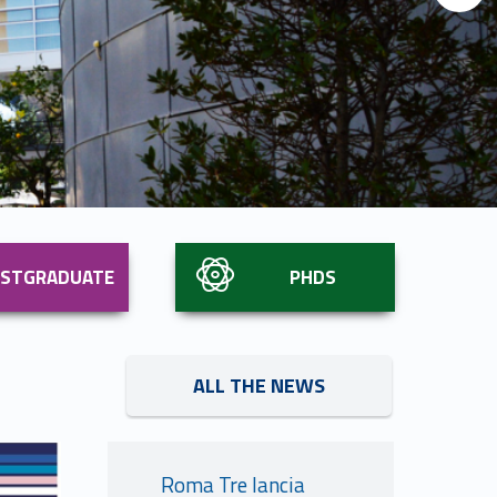
Link identifier #identifier__192881-5
OSTGRADUATE
PHDS
Link identifier #identifier__157107-6
ALL THE NEWS
Link identifier #identifier__67788-10
Roma Tre lancia