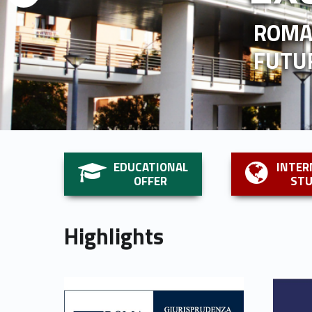
ROMA 
FUTU
Link identifier #identifier__154292-1
Link identifier #identifier__12568-2
EDUCATIONAL
INTER
OFFER
ST
Highlights
Link identifier #identifier__162745-7
Link identifier #identifier__68623-8