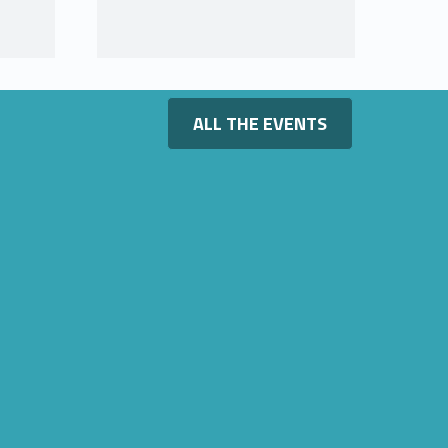
Link identifier #identifier__48130-11
ALL THE EVENTS