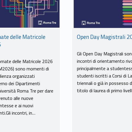
nate delle Matricole
Open Day Magistrali 2
6
Gli Open Day Magistrali so
incontri di orientamento rivo
ornate delle Matricole 2026
principalmente a studentes
2026) sono momenti di
studenti iscritti a Corsi di L
lienza organizzati
triennali o già in possesso d
terno dei Dipartimenti
titolo di laurea di primo live
Università Roma Tre per dare
nvenuto alle nuove
ntesse e ai nuovi
ti.Gli incontri, in…