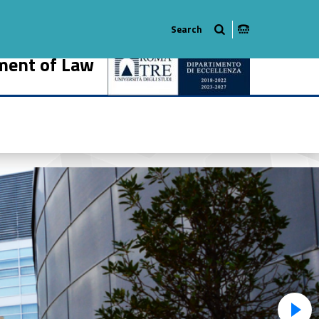
ment of Law
395-18
r #link-menu-primary-21664-27