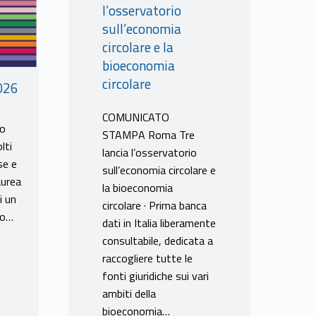
l’osservatorio
sull’economia
circolare e la
bioeconomia
circolare
026
COMUNICATO
no
STAMPA Roma Tre
lti
lancia l’osservatorio
se e
sull’economia circolare e
aurea
la bioeconomia
i un
circolare · Prima banca
llo…
dati in Italia liberamente
consultabile, dedicata a
raccogliere tutte le
fonti giuridiche sui vari
ambiti della
bioeconomia…