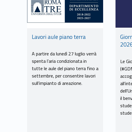
Gior
Lavori aule piano terra
202
A partire da lunedì 27 luglio verrà
spenta l’aria condizionata in
Le Gi
tutte le aule del piano terra fino a
(#GDM
settembre, per consentire lavori
accog
sull’impianto di areazione.
all’in
dell'
il be
stude
studen