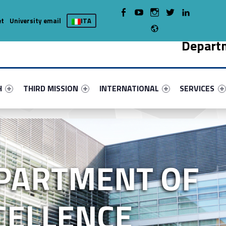
WebMan on Facebook
WebMan on Youtube
WebMan on Instagram
WebMan on Twitter
WebMan on LinkedIn
et
University email
ITA
Radio
Depart
nu-primary-7520-5
fier #link-menu-primary-26857-9
Link identifier #link-menu-primary-27863-13
Link identifier #link-menu-primary-39
Link identifie
H
THIRD MISSION
INTERNATIONAL
SERVICES
PARTMENT OF
CELLENCE