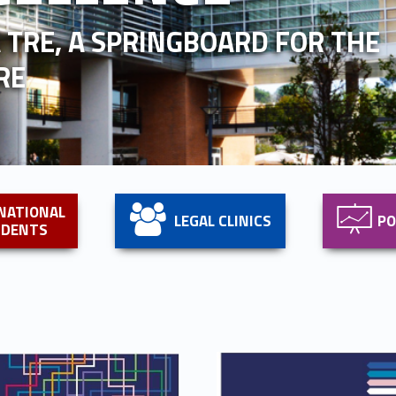
TRE, A SPRINGBOARD FOR THE
RE
Link identifier #identifier__119062-3
Link identifier #identifier__36368-4
NATIONAL
LEGAL CLINICS
P
UDENTS
Link identifier #identifier__177898-9