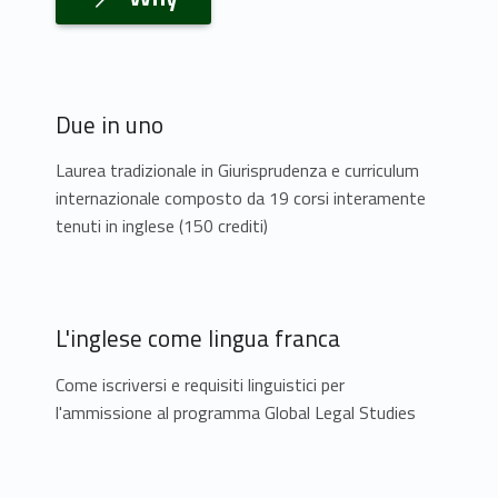
l
S
t
Due in uno
u
Laurea tradizionale in Giurisprudenza e curriculum
d
internazionale composto da 19 corsi interamente
tenuti in inglese (150 crediti)
i
e
s
L'inglese come lingua franca
Come iscriversi e requisiti linguistici per
l'ammissione al programma Global Legal Studies