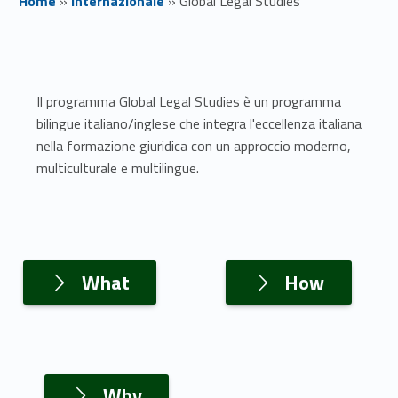
Home
»
Internazionale
»
Global Legal Studies
G
l
Il programma Global Legal Studies è un programma
o
bilingue italiano/inglese che integra l'eccellenza italiana
nella formazione giuridica con un approccio moderno,
b
multiculturale e multilingue.
a
l
Link identifier #identifier__116945-1
Link identifier #identifier__104496-2
L
What
How
e
g
a
Link identifier #identifier__45867-3
Why