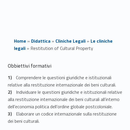
Home
»
Didattica
»
Cliniche Legali
»
Le cliniche
legali
»
Restitution of Cultural Property
R
Obbiettivi formativi
e
Comprendere le questioni giuridiche e istituzionali
relative alla restituzione internazionale dei beni culturali.
s
Individuare le questioni giuridiche e istituzionali relative
t
alla restituzione internazionale dei beni culturali all’interno
dell’economia politica dell’ordine globale postcoloniale.
i
Elaborare un codice internazionale sulla restituzione
dei beni culturali.
t