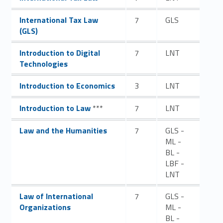
Link identifier #identifier__27001-45
International Tax Law
7
GLS
(GLS)
Link identifier #identifier__167540-46
Introduction to Digital
7
LNT
Technologies
Link identifier #identifier__180332-47
Introduction to Economics
3
LNT
Link identifier #identifier__13295-48
Introduction to Law
***
7
LNT
Link identifier #identifier__65793-49
Law and the Humanities
7
GLS -
ML -
BL -
LBF -
LNT
Link identifier #identifier__24094-50
Law of International
7
GLS -
Organizations
ML -
BL -