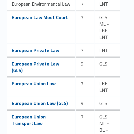
European Environmental Law
7
LNT
Link identifier #identifier__17649-28
European Law Moot Court
7
GLS -
ML -
LBF -
LNT
Link identifier #identifier__29405-29
European Private Law
7
LNT
Link identifier #identifier__30481-30
European Private Law
9
GLS
(GLS)
Link identifier #identifier__35291-31
European Union Law
7
LBF -
LNT
Link identifier #identifier__132099-32
European Union Law (GLS)
9
GLS
Link identifier #identifier__35836-33
European Union
7
GLS -
Transport Law
ML -
BL -