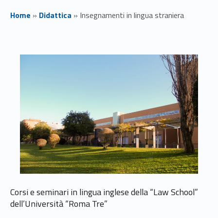
Home
»
Didattica
»
Insegnamenti in lingua straniera
I
n
s
e
g
n
a
m
Corsi e seminari in lingua inglese della “Law School”
e
dell’Università “Roma Tre”