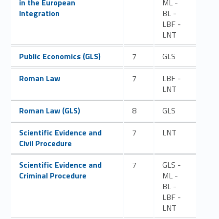
in the European
ML -
Integration
BL -
LBF -
LNT
Link identifier #identifier__24191-57
Public Economics (GLS)
7
GLS
Link identifier #identifier__141996-58
Roman Law
7
LBF -
LNT
Link identifier #identifier__174869-59
Roman Law (GLS)
8
GLS
Link identifier #identifier__144996-60
Scientific Evidence and
7
LNT
Civil Procedure
Link identifier #identifier__149280-61
Scientific Evidence and
7
GLS -
Criminal Procedure
ML -
BL -
LBF -
LNT