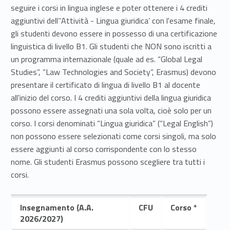
s
seguire i corsi in lingua inglese e poter ottenere i 4 crediti
t
aggiuntivi dell’‘Attività - Lingua giuridica’ con l'esame finale,
gli studenti devono essere in possesso di una certificazione
r
linguistica di livello B1. Gli studenti che NON sono iscritti a
a
un programma internazionale (quale ad es. “Global Legal
Studies”, “Law Technologies and Society”, Erasmus) devono
n
presentare il certificato di lingua di livello B1 al docente
all'inizio del corso. I 4 crediti aggiuntivi della lingua giuridica
i
possono essere assegnati una sola volta, cioè solo per un
e
corso. I corsi denominati “Lingua giuridica” (“Legal English”)
non possono essere selezionati come corsi singoli, ma solo
r
essere aggiunti al corso corrispondente con lo stesso
a
nome. Gli studenti Erasmus possono scegliere tra tutti i
corsi.
Insegnamento (A.A.
CFU
Corso *
2026/2027)