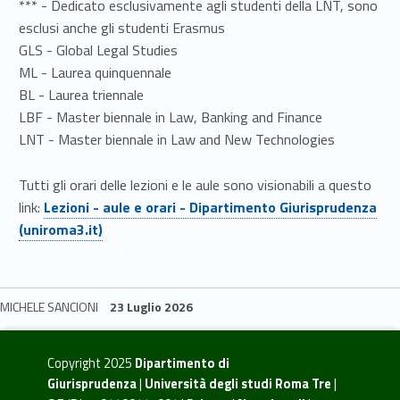
*** - Dedicato esclusivamente agli studenti della LNT, sono
esclusi anche gli studenti Erasmus
GLS - Global Legal Studies
ML - Laurea quinquennale
BL - Laurea triennale
LBF - Master biennale in Law, Banking and Finance
LNT - Master biennale in Law and New Technologies
Tutti gli orari delle lezioni e le aule sono visionabili a questo
Link identifier #identifier__140114-64
link:
Lezioni - aule e orari - Dipartimento Giurisprudenza
(uniroma3.it)
MICHELE SANCIONI
23 Luglio 2026
Skip back to navigation
Copyright 2025
Dipartimento di
Giurisprudenza
|
Università degli studi Roma Tre
|