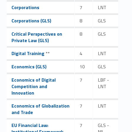
Link identifier #identifier__66105-17
Corporations
7
LNT
Link identifier #identifier__177300-18
Corporations (GLS)
8
GLS
Link identifier #identifier__183997-19
Critical Perspectives on
8
GLS
Private Law (GLS)
Link identifier #identifier__182350-20
Digital Training
**
4
LNT
Link identifier #identifier__130697-21
Economics (GLS)
10
GLS
Link identifier #identifier__5965-22
Economics of Digital
7
LBF -
Competition and
LNT
Innovation
Link identifier #identifier__84267-23
Economics of Globalization
7
LNT
and Trade
Link identifier #identifier__152435-24
EU Financial Law:
7
GLS -
Institutional Framework
ML -