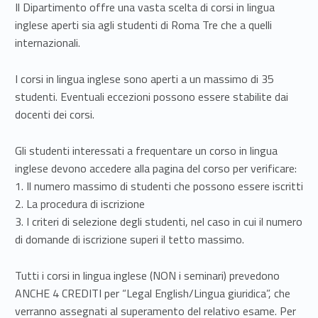
n
Il Dipartimento offre una vasta scelta di corsi in lingua
inglese aperti sia agli studenti di Roma Tre che a quelli
t
internazionali.
i
I corsi in lingua inglese sono aperti a un massimo di 35
i
studenti. Eventuali eccezioni possono essere stabilite dai
n
docenti dei corsi.
l
Gli studenti interessati a frequentare un corso in lingua
inglese devono accedere alla pagina del corso per verificare:
i
1. Il numero massimo di studenti che possono essere iscritti
n
2. La procedura di iscrizione
3. I criteri di selezione degli studenti, nel caso in cui il numero
g
di domande di iscrizione superi il tetto massimo.
u
Tutti i corsi in lingua inglese (NON i seminari) prevedono
a
ANCHE 4 CREDITI per “Legal English/Lingua giuridica”, che
verranno assegnati al superamento del relativo esame. Per