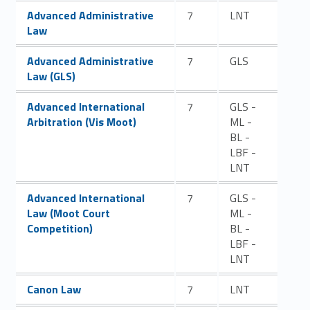
Link identifier #identifier__28908-1
Advanced Administrative
7
LNT
Law
Link identifier #identifier__30874-2
Advanced Administrative
7
GLS
Law (GLS)
Link identifier #identifier__73579-3
Advanced International
7
GLS -
Arbitration (Vis Moot)
ML -
BL -
LBF -
LNT
Link identifier #identifier__194119-4
Advanced International
7
GLS -
Law (Moot Court
ML -
Competition)
BL -
LBF -
LNT
Link identifier #identifier__43184-5
Canon Law
7
LNT