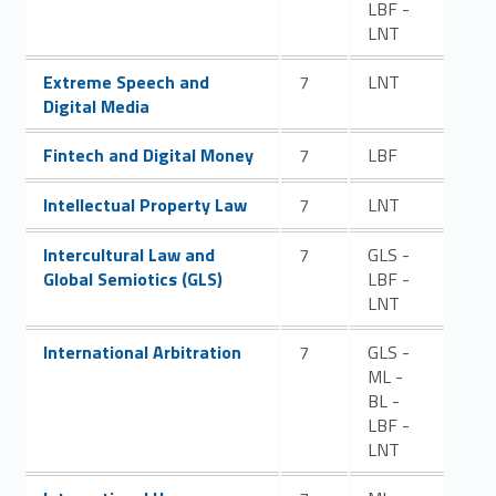
LBF -
LNT
Link identifier #identifier__83744-34
Extreme Speech and
7
LNT
Digital Media
Link identifier #identifier__122761-35
Fintech and Digital Money
7
LBF
Link identifier #identifier__44120-36
Intellectual Property Law
7
LNT
Link identifier #identifier__566-37
Intercultural Law and
7
GLS -
Global Semiotics (GLS)
LBF -
LNT
Link identifier #identifier__49885-38
International Arbitration
7
GLS -
ML -
BL -
LBF -
LNT
Link identifier #identifier__95057-39