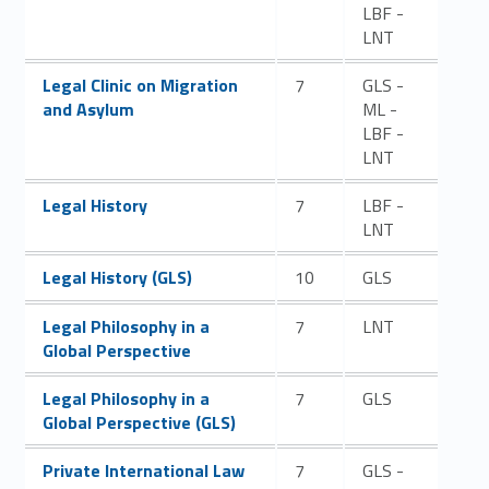
LBF -
LNT
Link identifier #identifier__53210-51
Legal Clinic on Migration
7
GLS -
and Asylum
ML -
LBF -
LNT
Link identifier #identifier__145510-52
Legal History
7
LBF -
LNT
Link identifier #identifier__166145-53
Legal History (GLS)
10
GLS
Link identifier #identifier__199234-54
Legal Philosophy in a
7
LNT
Global Perspective
Link identifier #identifier__194098-55
Legal Philosophy in a
7
GLS
Global Perspective (GLS)
Link identifier #identifier__172018-56
Private International Law
7
GLS -