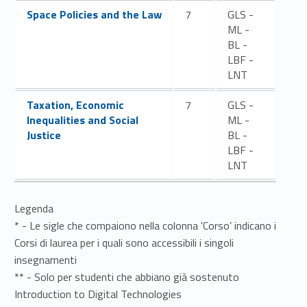
Link identifier #identifier__60026-62
Space Policies and the Law
7
GLS -
ML -
BL -
LBF -
LNT
Link identifier #identifier__19683-63
Taxation, Economic
7
GLS -
Inequalities and Social
ML -
Justice
BL -
LBF -
LNT
Legenda
* - Le sigle che compaiono nella colonna 'Corso’ indicano i
Corsi di laurea per i quali sono accessibili i singoli
insegnamenti
** - Solo per studenti che abbiano già sostenuto
Introduction to Digital Technologies