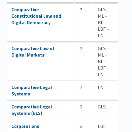
Link identifier #identifier__24439-12
Comparative
7
GLS -
Constitutional Law and
ML -
Digital Democracy
BL -
LBF -
LNT
Link identifier #identifier__75963-13
Comparative Law of
7
GLS -
Digital Markets
ML -
BL -
LBF -
LNT
Link identifier #identifier__151963-14
Comparative Legal
7
LNT
Systems
Link identifier #identifier__87446-15
Comparative Legal
9
GLS
Systems (GLS)
Link identifier #identifier__85557-16
Corporations
8
LBF