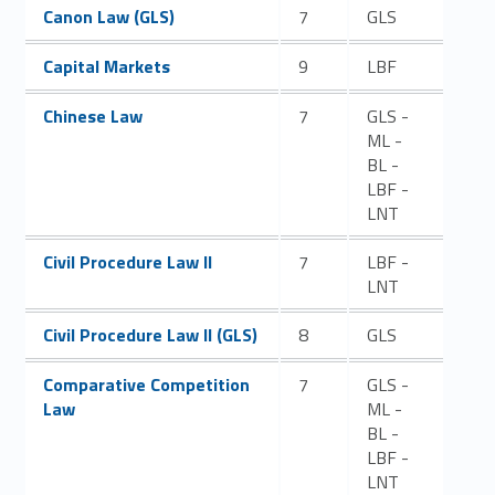
Link identifier #identifier__113274-6
Canon Law (GLS)
7
GLS
Link identifier #identifier__115228-7
Capital Markets
9
LBF
Link identifier #identifier__6909-8
Chinese Law
7
GLS -
ML -
BL -
LBF -
LNT
Link identifier #identifier__72536-9
Civil Procedure Law II
7
LBF -
LNT
Link identifier #identifier__165541-10
Civil Procedure Law II (GLS)
8
GLS
Link identifier #identifier__36098-11
Comparative Competition
7
GLS -
Law
ML -
BL -
LBF -
LNT