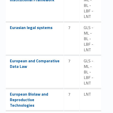
BL -
LBF -
LNT
Link identifier #identifier__151342-25
Eurasian legal systems
7
GLS -
ML -
BL -
LBF -
LNT
Link identifier #identifier__197761-26
European and Comparative
7
GLS -
Data Law
ML -
BL -
LBF -
LNT
Link identifier #identifier__32871-27
European Biolaw and
7
LNT
Reproductive
Technologies