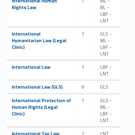
International Human
7
ML -
Rights Law
BL -
LBF -
LNT
Link identifier #identifier__143144-40
International
7
GLS -
Humanitarian Law (Legal
ML -
Clinic)
LBF -
LNT
Link identifier #identifier__7967-41
International Law
7
LBF -
LNT
Link identifier #identifier__169600-42
International Law (GLS)
9
GLS
Link identifier #identifier__103547-43
International Protection of
7
GLS -
Human Rights (Legal
ML -
Clinic)
LBF -
LNT
Link identifier #identifier__10705-44
International Tax Law
7
LNT