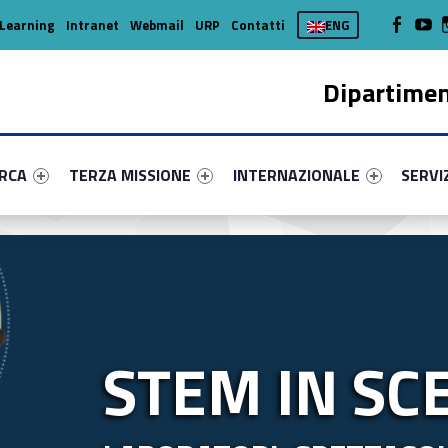
WebMan on
Web
Learning
Intranet
Webmail
URP
Contatti
ENG
Dipartimen
enu-primary-28622-16
dentifier #link-menu-primary-49535-37
Link identifier #link-menu-primary-93265-45
Link identifier #link-menu-prima
Link ide
ERCA
TERZA MISSIONE
INTERNAZIONALE
SERVI
STEM IN SC