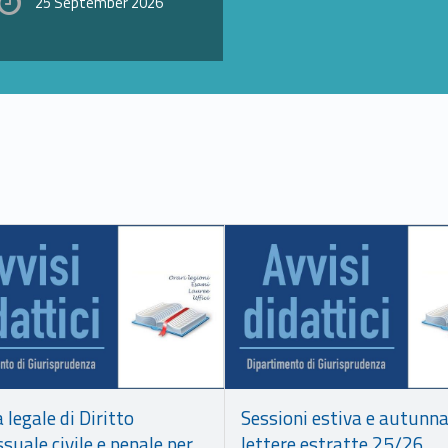
25 September 2026
Link identifier #identifier__194986-17
a legale di Diritto
Sessioni estiva e autunna
suale civile e penale per
lettere estratte 25/26