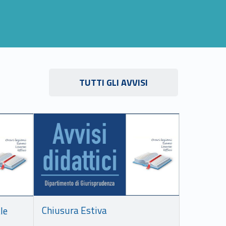
Link identifier #identifier__47180-14
TUTTI GLI AVVISI
Link identifier #identifier__146934-18
Chiusura Estiva
le