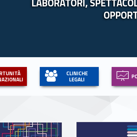
LABORATORI, SPETTACOLI
OPPOR
Link identifier #identifier__193650-3
Link identifier #identifier__166903-4
RTUNITÀ
CLINICHE
P
NAZIONALI
LEGALI
Link identifier #identifier__135995-9