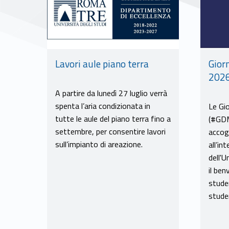
Gior
Lavori aule piano terra
202
A partire da lunedì 27 luglio verrà
spenta l’aria condizionata in
Le Gi
tutte le aule del piano terra fino a
(#GDM
settembre, per consentire lavori
accog
sull’impianto di areazione.
all’in
dell'
il be
stude
studen