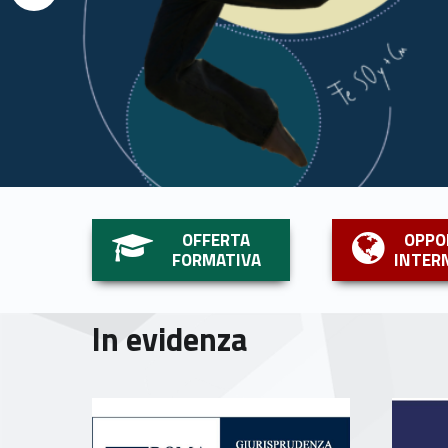
Link identifier #identifier__102992-1
Link identifier #identifier__112657-2
OFFERTA
OPPO
FORMATIVA
INTER
In evidenza
Link identifier #identifier__153868-7
Link identifier #identifier__180249-8