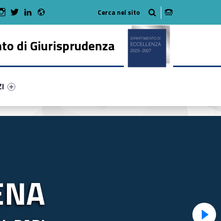
Radio
 Facebook
Man on Youtube
WebMan on Instagram
WebMan on Twitter
WebMan on LinkedIn
to di Giurisprudenza
ry-10580-50
ntifier #link-menu-primary-42244-62
ZI
ENA