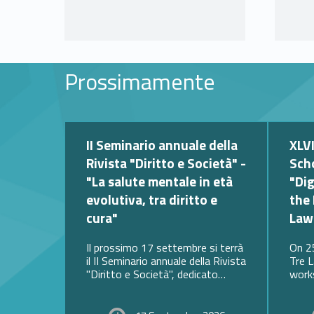
Prossimamente
Link identifier #identifier__146891-12
II Seminario annuale della
XLVI Competition Law
Rivista "Diritto e Società" -
Sch
"La salute mentale in età
"Dig
evolutiva, tra diritto e
the
cura"
Law
Il prossimo 17 settembre si terrà
On 2
il II Seminario annuale della Rivista
Tre L
"Diritto e Società", dedicato…
work