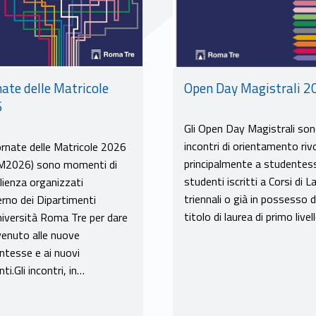
nate delle Matricole
Open Day Magistrali 2
6
Gli Open Day Magistrali so
incontri di orientamento rivo
ornate delle Matricole 2026
principalmente a studentes
2026) sono momenti di
studenti iscritti a Corsi di L
lienza organizzati
triennali o già in possesso d
terno dei Dipartimenti
titolo di laurea di primo live
Università Roma Tre per dare
nvenuto alle nuove
ntesse e ai nuovi
ti.Gli incontri, in…