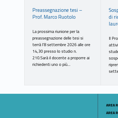
Link identifier #identifier__7746-20
Link identifier #identifier__25828-21
Preassegnazione tesi –
Sosp
Prof. Marco Ruotolo
di r
laur
La prossima riunione per la
preassegnazione delle tesi si
Il Pr
terrà l’8 settembre 2026 alle ore
attiv
14,30 presso lo studio n.
stude
210.Sarà il docente a proporre ai
sospe
richiedenti uno o più…
ripre
sett
LINK IDENTIFIER #IDENTIFIER__11422-22
AREA R
LINK IDENTIFIER #IDENTIFIER__152209-23
AREA R