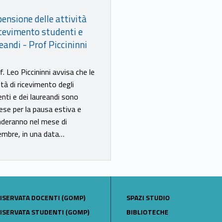
ensione delle attività
icevimento studenti e
eandi - Prof Piccininni
of. Leo Piccininni avvisa che le
ità di ricevimento degli
nti e dei laureandi sono
se per la pausa estiva e
nderanno nel mese di
embre, in una data…
LINK IDENTIFIER #IDENTIFIER__55995-28
ISERVATA DOCENTI (GOMP)
SPAZI STUDIO
LINK IDENTIFIER #IDENTIFIER__1521-29
ISERVATA STUDENTI (GOMP)
BIBLIOTECHE