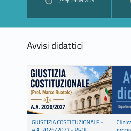
17 September 2026
Avvisi didattici
Link identifier #identifier__57551-15
Link identifier #identifier__187659-16
GIUSTIZIA COSTITUZIONALE -
Clinic
A.A. 2026/2027 - PROF.
proces