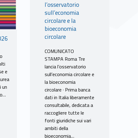
l’osservatorio
sull’economia
circolare e la
bioeconomia
circolare
026
COMUNICATO
no
STAMPA Roma Tre
lti
lancia l’osservatorio
se e
sull’economia circolare e
aurea
la bioeconomia
i un
circolare · Prima banca
llo…
dati in Italia liberamente
consultabile, dedicata a
raccogliere tutte le
fonti giuridiche sui vari
ambiti della
bioeconomia…