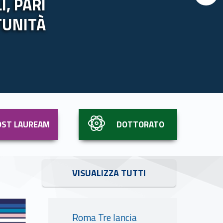
, PARI
TUNITÀ
Link identifier #identifier__195853-5
OST LAUREAM
DOTTORATO
Link identifier #identifier__188793-6
VISUALIZZA TUTTI
Link identifier #identifier__147526-10
Roma Tre lancia