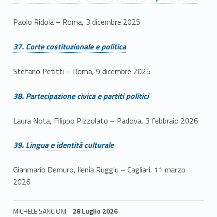
Paolo Ridola – Roma, 3 dicembre 2025
Link identifier #identifier__137432-39
37. Corte costituzionale e politica
Stefano Petitti – Roma, 9 dicembre 2025
Link identifier #identifier__141199-40
38. Partecipazione civica e partiti politici
Laura Nota, Filippo Pizzolato – Padova, 3 febbraio 2026
Link identifier #identifier__128448-41
39. Lingua e identità culturale
Gianmario Demuro, Ilenia Ruggiu – Cagliari, 11 marzo
2026
MICHELE SANCIONI
28 Luglio 2026