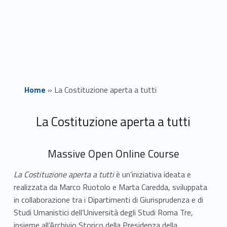
Home
»
La Costituzione aperta a tutti
L
La Costituzione aperta a tutti
a
Massive Open Online Course
C
La Costituzione aperta a tutti
è un’iniziativa ideata e
o
realizzata da Marco Ruotolo e Marta Caredda, sviluppata
s
in collaborazione tra i Dipartimenti di Giurisprudenza e di
Studi Umanistici dell’Università degli Studi Roma Tre,
t
insieme all’Archivio Storico della Presidenza della