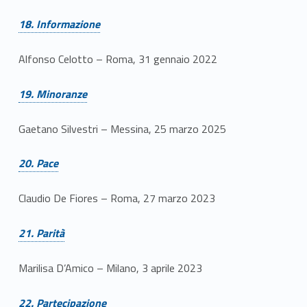
Link identifier #identifier__196602-20
18. Informazione
Alfonso Celotto – Roma, 31 gennaio 2022
Link identifier #identifier__77011-21
19. Minoranze
Gaetano Silvestri – Messina, 25 marzo 2025
Link identifier #identifier__140251-22
20. Pace
Claudio De Fiores – Roma, 27 marzo 2023
Link identifier #identifier__86731-23
21. Parità
Marilisa D’Amico – Milano, 3 aprile 2023
Link identifier #identifier__183735-24
22. Partecipazione