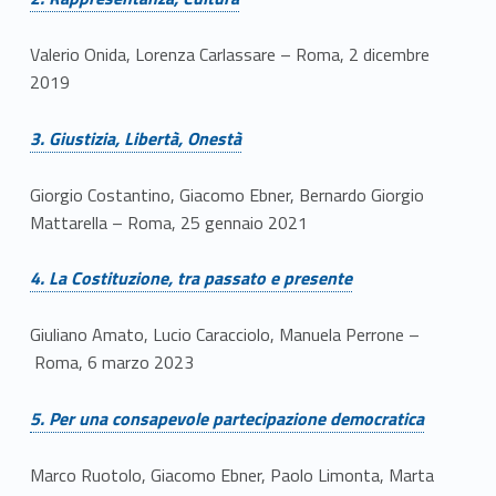
Valerio Onida, Lorenza Carlassare – Roma, 2 dicembre
2019
Link identifier #identifier__171754-5
3. Giustizia, Libertà, Onestà
Giorgio Costantino, Giacomo Ebner, Bernardo Giorgio
Mattarella – Roma, 25 gennaio 2021
Link identifier #identifier__162329-6
4. La Costituzione, tra passato e presente
Giuliano Amato, Lucio Caracciolo, Manuela Perrone –
Roma, 6 marzo 2023
Link identifier #identifier__143075-7
5. Per una consapevole partecipazione democratica
Marco Ruotolo, Giacomo Ebner, Paolo Limonta, Marta