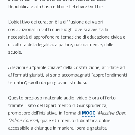
Repubblica e alla Casa editrice Lefebvre Giuffrè.
i
t
L’obiettivo dei curatori è la diffusione dei valori
costituzionali in tutti quei luoghi ove si avverta la
u
necessità di approfondire tematiche di educazione civica e
z
di cultura della legalità, a partire, naturalmente, dalle
scuole.
i
A lezioni su “parole chiave” della Costituzione, affidate ad
o
affermati giuristi, si sono accompagnati “approfondimenti
n
tematici”, svolti da più giovani studiosi.
e
Questo prezioso materiale audio-video è ora offerto
a
tramite il sito del Dipartimento di Giurisprudenza,
Link identifier #identifier__139344-1
promotore dell’iniziativa, in forma di
MOOC
(
Massive Open
p
Online Course
), quale strumento di didattica online
accessibile a chiunque in maniera libera e gratuita.
e