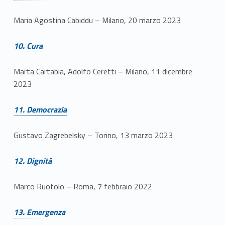
Maria Agostina Cabiddu – Milano, 20 marzo 2023
Link identifier #identifier__74383-12
10. Cura
Marta Cartabia, Adolfo Ceretti – Milano, 11 dicembre
2023
Link identifier #identifier__87871-13
11. Democrazia
Gustavo Zagrebelsky – Torino, 13 marzo 2023
Link identifier #identifier__147388-14
12. Dignità
Marco Ruotolo – Roma, 7 febbraio 2022
Link identifier #identifier__82470-15
13. Emergenza