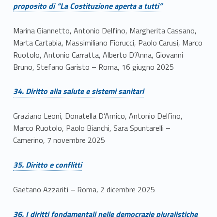
proposito di “La Costituzione aperta a tutti”
Marina Giannetto, Antonio Delfino, Margherita Cassano,
Marta Cartabia, Massimiliano Fiorucci, Paolo Carusi, Marco
Ruotolo, Antonio Carratta, Alberto D’Anna, Giovanni
Bruno, Stefano Garisto – Roma, 16 giugno 2025
Link identifier #identifier__52707-36
34. Diritto alla salute e sistemi sanitari
Graziano Leoni, Donatella D’Amico, Antonio Delfino,
Marco Ruotolo, Paolo Bianchi, Sara Spuntarelli –
Camerino, 7 novembre 2025
Link identifier #identifier__121394-37
35. Diritto e conflitti
Gaetano Azzariti
–
Roma, 2 dicembre 2025
Link identifier #identifier__9760-38
36. I diritti fondamentali nelle democrazie pluralistiche