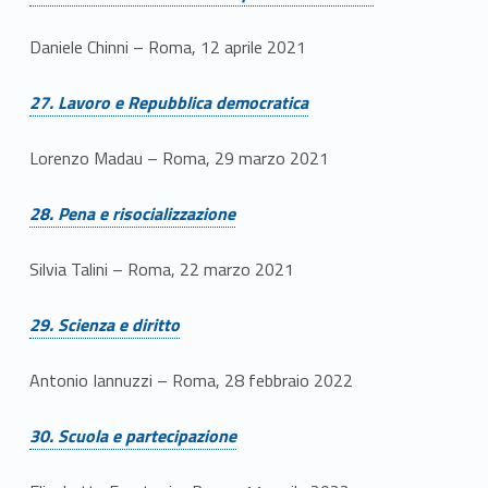
Daniele Chinni – Roma, 12 aprile 2021
Link identifier #identifier__105873-29
27. Lavoro e Repubblica democratica
Lorenzo Madau – Roma, 29 marzo 2021
Link identifier #identifier__146809-30
28. Pena e risocializzazione
Silvia Talini – Roma, 22 marzo 2021
Link identifier #identifier__21789-31
29. Scienza e diritto
Antonio Iannuzzi – Roma, 28 febbraio 2022
Link identifier #identifier__129289-32
30. Scuola e partecipazione