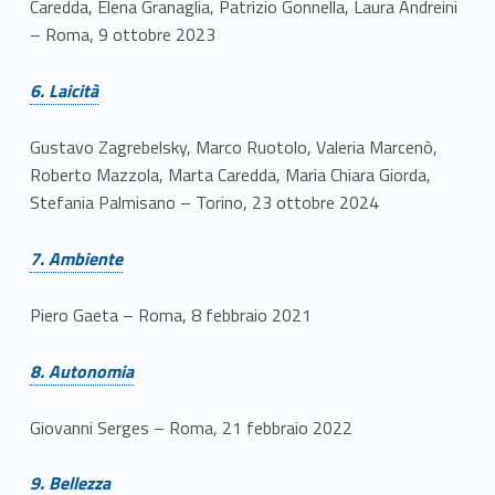
Caredda, Elena Granaglia, Patrizio Gonnella, Laura Andreini
– Roma, 9 ottobre 2023
Link identifier #identifier__10032-8
6. Laicità
Gustavo Zagrebelsky, Marco Ruotolo, Valeria Marcenò,
Roberto Mazzola, Marta Caredda, Maria Chiara Giorda,
Stefania Palmisano – Torino, 23 ottobre 2024
Link identifier #identifier__162383-9
7. Ambiente
Piero Gaeta – Roma, 8 febbraio 2021
Link identifier #identifier__30660-10
8. Autonomia
Giovanni Serges – Roma, 21 febbraio 2022
Link identifier #identifier__163244-11
9. Bellezza