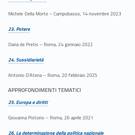
Michele Della Morte – Campobasso, 14 novembre 2023
Link identifier #identifier__131860-25
23. Potere
Daria de Pretis – Roma, 24 gennaio 2022
Link identifier #identifier__104501-26
24. Sussidiarietà
Antonio D’Atena – Roma, 20 febbraio 2025
APPROFONDIMENTI TEMATICI
Link identifier #identifier__85636-27
25. Europa e diritti
Giovanna Pistorio – Roma, 26 aprile 2021
Link identifier #identifier__2016-28
26. La determinazione della politica nazionale