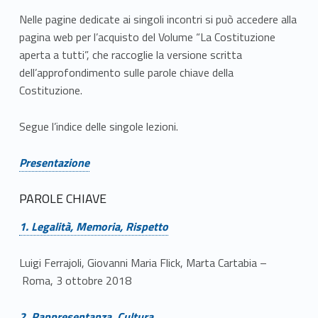
r
Nelle pagine dedicate ai singoli incontri si può accedere alla
pagina web per l’acquisto del Volume “La Costituzione
t
aperta a tutti”, che raccoglie la versione scritta
a
dell’approfondimento sulle parole chiave della
Costituzione.
a
t
Segue l’indice delle singole lezioni.
u
Link identifier #identifier__29303-2
Presentazione
t
PAROLE CHIAVE
t
Link identifier #identifier__7175-3
1. Legalità, Memoria, Rispetto
i
Luigi Ferrajoli, Giovanni Maria Flick, Marta Cartabia –
Roma, 3 ottobre 2018
Link identifier #identifier__164987-4
2. Rappresentanza, Cultura