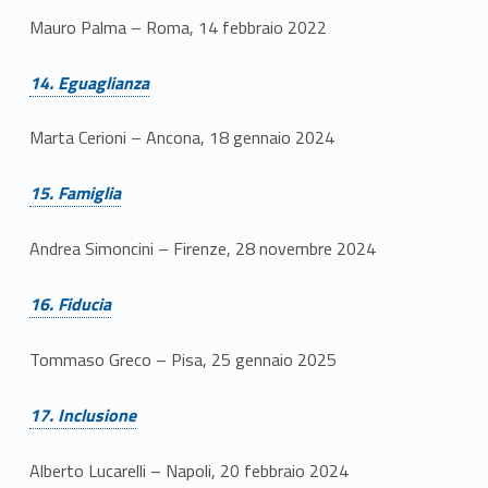
Mauro Palma – Roma, 14 febbraio 2022
Link identifier #identifier__166776-16
14. Eguaglianza
Marta Cerioni – Ancona, 18 gennaio 2024
Link identifier #identifier__97027-17
15. Famiglia
Andrea Simoncini – Firenze, 28 novembre 2024
Link identifier #identifier__24118-18
16. Fiducia
Tommaso Greco – Pisa, 25 gennaio 2025
Link identifier #identifier__97615-19
17. Inclusione
Alberto Lucarelli – Napoli, 20 febbraio 2024