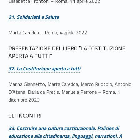
Elisabetta Frontoni – Roma, 11 aprile 2022
Link identifier #identifier__135391-33
31. Solidarietà e Salute
Marta Caredda – Roma, 4 aprile 2022
PRESENTAZIONE DEL LIBRO “LA COSTITUZIONE
APERTA A TUTTI”
Link identifier #identifier__111595-34
32. La Costituzione aperta a tutti
Marina Giannetto, Marta Caredda, Marco Ruotolo, Antonio
D’Atena, Daria de Pretis, Manuela Perrone – Roma, 1
dicembre 2023
GLI INCONTRI
Link identifier #identifier__159242-35
33. Costruire una cultura costituzionale. Policies di
educazione alla cittadinanza, linguaggi, narrazioni. A