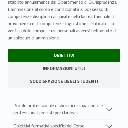
stabilito annualmente dal Dipartimento di Giurisprudenza.
L'ammissione al corso è condizionata al possesso di
competenze disciplinari acquisite nella laurea triennale di
provenienza e di competenze linguistiche certificate. La
verifica delle competenze personali avverrà nell'ambito di
un colloquio di ammissione.
Skip back to navigation
LINK IDENTIFIER #IDENTIFIER__48664-1
OBIETTIVI
LINK IDENTIFIER #IDENTIFIER__57390-2
INFORMAZIONI UTILI
LINK IDENTIFIER #IDENTIFIER__188427-3
SODDISFAZIONE DEGLI STUDENTI
OBIETTIVI
Profilo professionale e sbocchi occupazionali e
professionali previsti per i laureati
Giurista esperto di diritto e tecnologia per
Obiettivi formativi specifici del Corso