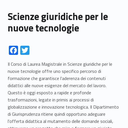
Scienze giuridiche per le
nuove tecnologie
Link identifier #identifier__62845-1
Link identifier #identifier__88651-2
F
T
ac
w
Il Corso di Laurea Magistrale in Scienze giuridiche per le
e
itt
nuove tecnologie offre uno specifico percorso di
b
er
formazione che garantisce l'aderenza dei contenuti
o
didattici alle nuove esigenze del mercato del lavoro.
Questo è oggi esposto a rapide e profonde
o
trasformazioni, legate in primis ai processi di
k
globalizzazione e innovazione tecnologica. Il Dipartimento
di Giurisprudenza ritiene quindi opportuno adeguare
l'offerta didattica al mutamento delle domande sociali,