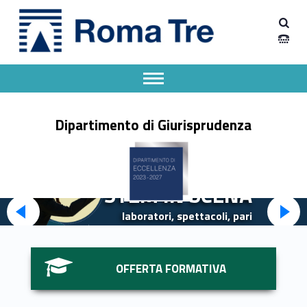
Primary Menu
Dipartimento Giurisprudenza
Dipartimento Giurisprudenza dell'Università degli Studi Roma Tre
Apri il menu secondario
Header info sidebar
Dipartimento di Giurisprudenza
STEM IN SCENA
laboratori, spettacoli, pari
opportunità
Link identifier #identifier__53959-1
OFFERTA FORMATIVA