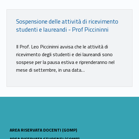
Link identifier #identifier__163715-21
Sospensione delle attività di ricevimento
studenti e laureandi - Prof Piccininni
Il Prof. Leo Piccininni avvisa che le attività di
ricevimento degli studenti e dei laureandi sono
sospese per la pausa estiva e riprenderanno nel
mese di settembre, in una data…
LINK IDENTIFIER #IDENTIFIER__184631-22
AREA RISERVATA DOCENTI (GOMP)
LINK IDENTIFIER #IDENTIFIER__157155-23
AREA RISERVATA STUDENTI (GOMP)