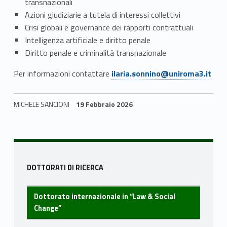
transnazionali
n
Azioni giudiziarie a tutela di interessi collettivi
Crisi globali e governance dei rapporti contrattuali
g
Intelligenza artificiale e diritto penale
e
Diritto penale e criminalità transnazionale
Link identifier #identifier__160241-1
”
Per informazioni contattare
ilaria.sonnino@uniroma3.it
MICHELE SANCIONI
19 Febbraio 2026
Skip back to navigation
Sidebar
DOTTORATI DI RICERCA
Dottorato internazionale in “Law & Social
Change”