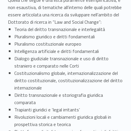
z
Quella che segue è una lista puramente esemplificativa, e
non esaustiva, di tematiche all’interno delle quali potrebbe
i
essere articolata una ricerca da sviluppare nell’ambito del
o
Dottorato di ricerca in “Law and Social Change”:
Teoria del diritto transnazionale e interlegalità
n
Pluralismo giuridico e diritti fondamentali
Pluralismo costituzionale europeo
a
Intelligenza artificiale e diritti fondamentali
l
Dialogo giudiziale transnazionale e uso di diritto
straniero e comparato nelle Corti
e
Costituzionalismo globale, internazionalizzazione del
i
diritto costituzionale, costituzionalizzazione del diritto
internazionale
n
Diritto transnazionale e storiografia giuridica
comparata
“
Trapianti giuridici e ‘legal irritants’
L
Rivoluzioni locali e cambiamenti giuridica globali in
prospettiva storica e teorica