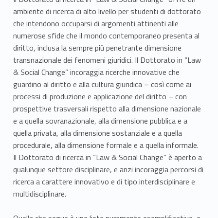
r
ambiente di ricerca di alto livello per studenti di dottorato
a
che intendono occuparsi di argomenti attinenti alle
numerose sfide che il mondo contemporaneo presenta al
t
diritto, inclusa la sempre più penetrante dimensione
transnazionale dei fenomeni giuridici. Il Dottorato in “Law
o
& Social Change” incoraggia ricerche innovative che
i
guardino al diritto e alla cultura giuridica – così come ai
processi di produzione e applicazione del diritto – con
n
prospettive trasversali rispetto alla dimensione nazionale
t
e a quella sovranazionale, alla dimensione pubblica e a
quella privata, alla dimensione sostanziale e a quella
e
procedurale, alla dimensione formale e a quella informale.
Il Dottorato di ricerca in “Law & Social Change” è aperto a
r
qualunque settore disciplinare, e anzi incoraggia percorsi di
n
ricerca a carattere innovativo e di tipo interdisciplinare e
multidisciplinare.
a