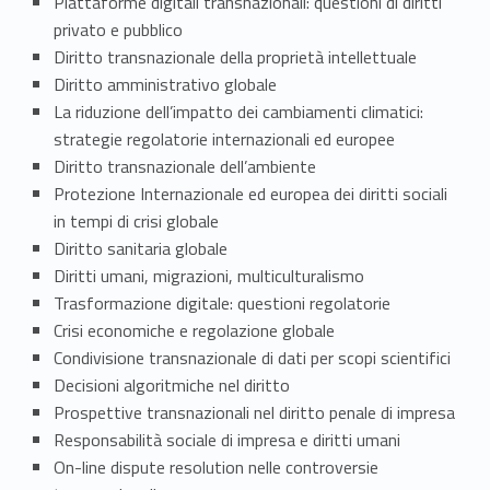
a
Piattaforme digitali transnazionali: questioni di diritti
w
privato e pubblico
Diritto transnazionale della proprietà intellettuale
&
Diritto amministrativo globale
La riduzione dell’impatto dei cambiamenti climatici:
S
strategie regolatorie internazionali ed europee
o
Diritto transnazionale dell’ambiente
Protezione Internazionale ed europea dei diritti sociali
c
in tempi di crisi globale
i
Diritto sanitaria globale
Diritti umani, migrazioni, multiculturalismo
a
Trasformazione digitale: questioni regolatorie
Crisi economiche e regolazione globale
l
Condivisione transnazionale di dati per scopi scientifici
C
Decisioni algoritmiche nel diritto
Prospettive transnazionali nel diritto penale di impresa
h
Responsabilità sociale di impresa e diritti umani
a
On-line dispute resolution nelle controversie