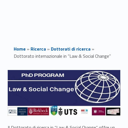
Home
»
Ricerca
»
Dottorati di ricerca
»
Dottorato internazionale in “Law & Social Change”
D
o
t
t
o
Il Dottorato di ricerca in “Law & Social Change” offre un