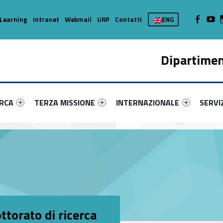
WebMan on
Web
Learning
Intranet
Webmail
URP
Contatti
ENG
Dipartimen
enu-primary-82398-16
dentifier #link-menu-primary-18080-37
Link identifier #link-menu-primary-52802-45
Link identifier #link-menu-prima
Link ide
ERCA
TERZA MISSIONE
INTERNAZIONALE
SERVI
ttorato di ricerca