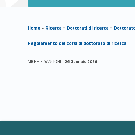
Home
»
Ricerca
»
Dottorati di ricerca
»
Dottorato
R
Regolamento dei corsi di dottorato di ricerca
e
MICHELE SANCIONI
26 Gennaio 2026
Skip back to navigation
g
o
l
a