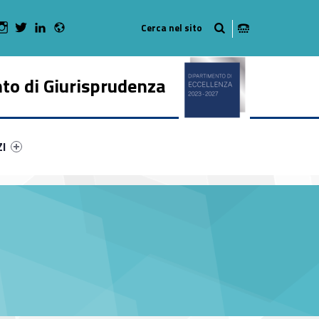
Radio
 Facebook
Man on Youtube
WebMan on Instagram
WebMan on Twitter
WebMan on LinkedIn
to di Giurisprudenza
ry-13000-50
ntifier #link-menu-primary-54506-62
ZI