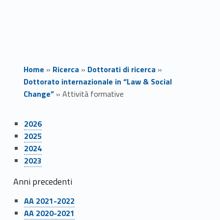
Home
»
Ricerca
»
Dottorati di ricerca
»
Dottorato internazionale in “Law & Social
Change”
»
Attività formative
Link identifier #identifier__156321-1
A
2026
Link identifier #identifier__6812-2
2025
t
Link identifier #identifier__13491-3
2024
Link identifier #identifier__130453-4
t
2023
i
Anni precedenti
Link identifier #identifier__71245-5
v
AA 2021-2022
Link identifier #identifier__819-6
AA 2020-2021