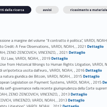
tti della ricerca
avvisi
ricevimento e materiale
essione a margine del volume “Il contratto è politica”, VARDI, NOAH
Link identifier #identifier_person_166022-2
 to Credit: A Few Observations., VARDI, NOAH, , 2021
Dettaglio
Link identifier #identifier_person_71881-3
, NOAH; ZENO ZENCOVICH, VINCENZO, , 2021
Dettaglio
Link identifier #identifier_person_45871-4
in EU Law, VARDI, NOAH, , 2019
Dettaglio
s Use from Historical Wrongs to Human Rights Litigation, VARDI,
Link identifier #identifier_person_139278-6
 di un'ipotetica uscita dall'euro., VARDI, NOAH, , 2016
Dettaglio
Link identifier #identifier_person_150542-7
lla natura giuridica dei Bitcoin, VARDI, NOAH, , 2015
Dettaglio
Link identifier #identifier_person_143009-8
uropean Legislation on Payment Systems, VARDI, NOAH, , 2015
De
a della self-governance nella recente giurisprudenza della Corte supr
Link identifier #identifier_person_6542-10
DI, NOAH; ZENO ZENCOVICH, VINCENZO, , 2013
Dettaglio
Link identifier #identifier_person_23727-11
ZENCOVICH, VINCENZO; VARDI, NOAH, , 2013
Dettaglio
Link identifier #identifier_person_169470-12
ghts Litigation", VARDI, NOAH, , 2012
Dettaglio