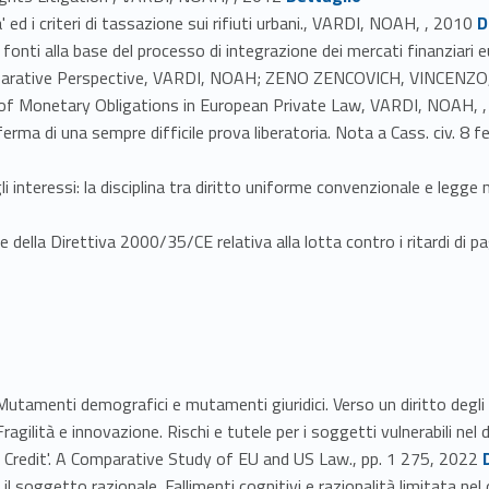
Link identifier #identifier_person_1
ga' ed i criteri di tassazione sui rifiuti urbani., VARDI, NOAH, , 2010
D
le fonti alla base del processo di integrazione dei mercati finanziar
mparative Perspective, VARDI, NOAH; ZENO ZENCOVICH, VINCENZO,
 of Monetary Obligations in European Private Law, VARDI, NOAH, 
onferma di una sempre difficile prova liberatoria. Nota a Cass. civ.
gli interessi: la disciplina tra diritto uniforme convenzionale e leg
e della Direttiva 2000/35/CE relativa alla lotta contro i ritardi di
nti demografici e mutamenti giuridici. Verso un diritto degli a
e innovazione. Rischi e tutele per i soggetti vulnerabili nel dirit
Link identifie
Credit'. A Comparative Study of EU and US Law., pp. 1 275, 2022
getto razionale. Fallimenti cognitivi e razionalità limitata nel 