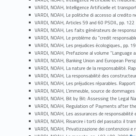
VARDI, NOAH, Intelligence Artificielle et transpor
VARDI, NOAH, Le politiche di accesso al credito n
VARDI, NOAH, Articles 59 and 60 PSDII., pp. 12
VARDI, NOAH, Les faits générateurs de responsabil
VARDI, NOAH, Le problème du "credit responsable
VARDI, NOAH, Les prejudices écologiques., pp. 
VARDI, NOAH, Prefazione al volume “Language an
VARDI, NOAH, Banking Union and European Perspe
VARDI, NOAH, La nature de la responsabilité. Rapp
VARDI, NOAH, La responsabilité des constructeurs
VARDI, NOAH, Les préjudices réparables. Rapport 
VARDI, NOAH, L'immeuble, source de dommages en
VARDI, NOAH, Bit by Bit: Assessing the Legal Nat
VARDI, NOAH, Regulation of Payments after the P
VARDI, NOAH, Les assurances de responsabilité et
VARDI, NOAH, Risarcire i torti del passato: il t
VARDI, NOAH, Privatizzazione dei contenziosi e ris
Link identifier #identifier_person_104159-52