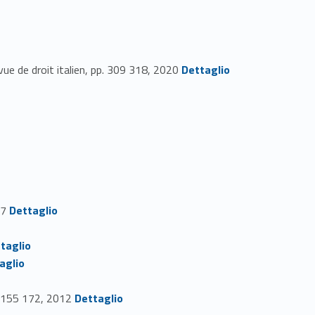
Link identifier #identifier_person_187764-38
vue de droit italien, pp. 309 318, 2020
Dettaglio
Link identifier #identifier_person_1628-46
17
Dettaglio
taglio
aglio
Link identifier #identifier_person_27961-51
pp. 155 172, 2012
Dettaglio