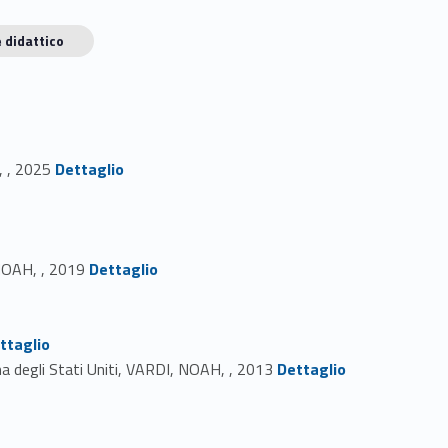
 didattico
Link identifier #identifier_person_34752-1
, , 2025
Dettaglio
Link identifier #identifier_person_184003-5
 NOAH, , 2019
Dettaglio
ttaglio
Link identifier #identifier_person_190400-9
ema degli Stati Uniti, VARDI, NOAH, , 2013
Dettaglio