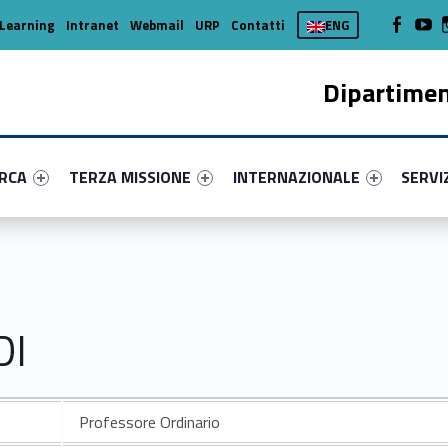
WebMan on
Web
Learning
Intranet
Webmail
URP
Contatti
ENG
Dipartimen
enu-primary-95362-16
dentifier #link-menu-primary-3358-37
Link identifier #link-menu-primary-67810-45
Link identifier #link-menu-prima
Link ide
ERCA
TERZA MISSIONE
INTERNAZIONALE
SERVI
DI
Professore Ordinario