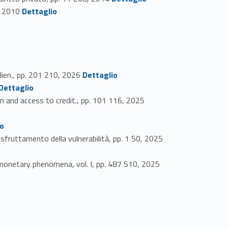
Link identifier #identifier_person_30434-24
2, 2010
Dettaglio
Link identifier #identifier_person_98362-25
ien., pp. 201 210, 2026
Dettaglio
dentifier #identifier_person_83629-26
Dettaglio
Link identifier #identifier_person_131665-27
on and access to credit., pp. 101 116, 2025
io
Link identifier #identifier_person_29378-29
sfruttamento della vulnerabilità, pp. 1 50, 2025
Link identifier #identifier_person_24609-30
 monetary phenomena, vol. I, pp. 487 510, 2025