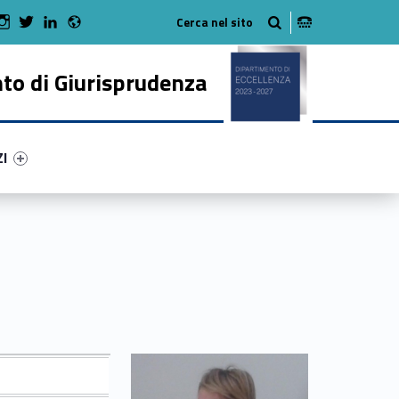
Radio
 Facebook
Man on Youtube
WebMan on Instagram
WebMan on Twitter
WebMan on LinkedIn
to di Giurisprudenza
ry-54289-50
ntifier #link-menu-primary-80850-62
ZI