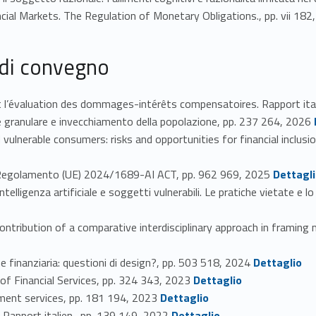
ial Markets. The Regulation of Monetary Obligations., pp. vii 18
 di convegno
l’évaluation des dommages-intérêts compensatoires. Rapport ital
Link i
granulare e invecchiamento della popolazione, pp. 237 264, 2026
vulnerable consumers: risks and opportunities for financial inclusi
Link identifier #identifier_person_147435-28
 Regolamento (UE) 2024/1689-AI ACT, pp. 962 969, 2025
Dettagl
nza artificiale e soggetti vulnerabili. Le pratiche vietate e lo 
tribution of a comparative interdisciplinary approach in framing
Link identifier #identifier_person_188408-31
ne finanziaria: questioni di design?, pp. 503 518, 2024
Dettaglio
Link identifier #identifier_person_192502-32
f Financial Services, pp. 324 343, 2023
Dettaglio
Link identifier #identifier_person_48008-33
ment services, pp. 181 194, 2023
Dettaglio
Link identifier #identifier_person_19078-34
. Rapport italien., pp. 139 149, 2022
Dettaglio