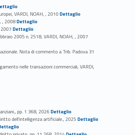
14208-13
ettaglio
Link identifier #identifier_person_60911-14
i europei, VARDI, NOAH, , 2010
Dettaglio
Link identifier #identifier_person_49768-15
 , 2008
Dettaglio
Link identifier #identifier_person_191392-16
, 2007
Dettaglio
Link identifier #identifier_person_198452-17
 8 febbraio 2005 n. 2518, VARDI, NOAH, , 2007
ge nazionale. Nota di commento a Trib. Padova 31
 pagamento nelle transazioni commerciali, VARDI,
Link identifier #identifier_person_84257-20
nziani., pp. 1 368, 2026
Dettaglio
Link identifier #identifier_person_131111-21
to dell'intelligenza artificiale., 2025
Dettaglio
r #identifier_person_95722-22
Dettaglio
Link identifier #identifier_person_57456-23
diritto privato, pp. 11 268, 2014
Dettaglio