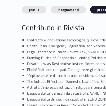
profilo
insegnamenti
prodo
Contributo in Rivista
Contratto e innovazione tecnologica: qualche rifl
Health Crisis, Emergency Legislation, and Access
Legal Ignorance in Italian Private Law, VARDI
Framing Duties of Responsible Lending Policies 
Private Law as Restorative Justice: Notes on it
Finché 'exit' non ci separi. Conseguenze giuridiche
"Criptovalute" e dintorni: alcune considerazioni su
The Indirect Effects on Domestic Law of the E
Attività d'impresa e istituzioni religiose: il tem
L'assicurabilita' dei rischi da catastrofe, VAR
L'assicurabilità dei rischi da catstrofe, ZENO 
Unjust Enrichment in Recent So-called "Human Ri