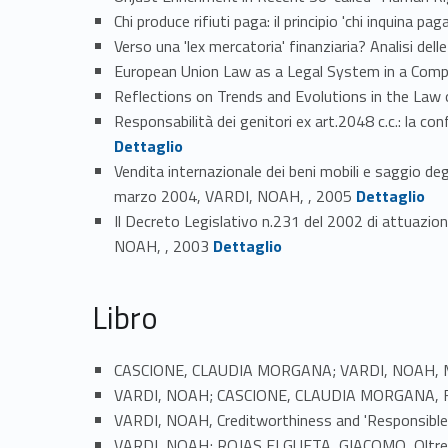
Chi produce rifiuti paga: il principio 'chi inquina pa
Verso una 'lex mercatoria' finanziaria? Analisi del
European Union Law as a Legal System in a Co
Reflections on Trends and Evolutions in the Law
Responsabilità dei genitori ex art.2048 c.c.: la c
Dettaglio
Vendita internazionale dei beni mobili e saggio de
Link identifier #identifier_person_148513-18
marzo 2004, VARDI, NOAH, , 2005
Dettaglio
Il Decreto Legislativo n.231 del 2002 di attuazion
Link identifier #identifier_person_117351-19
NOAH, , 2003
Dettaglio
Libro
CASCIONE, CLAUDIA MORGANA; VARDI, NOAH, Mutame
VARDI, NOAH; CASCIONE, CLAUDIA MORGANA, Fragilità 
VARDI, NOAH, Creditworthiness and 'Responsible 
VARDI, NOAH; ROJAS ELGUETA, GIACOMO, Oltre il sog