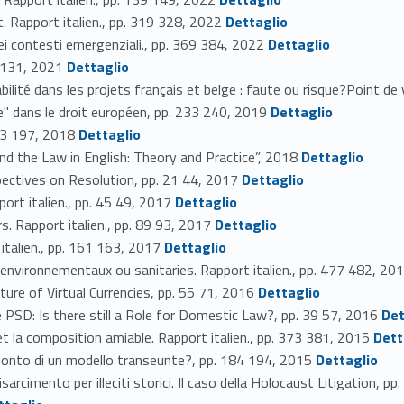
Link identifier #identifier_person_116366-35
t. Rapport italien., pp. 319 328, 2022
Dettaglio
Link identifier #identifier_person_56298-36
ei contesti emergenziali., pp. 369 384, 2022
Dettaglio
Link identifier #identifier_person_96360-37
2 131, 2021
Dettaglio
ité dans les projets français et belge : faute ou risque?Point de 
Link identifier #identifier_person_60056-39
" dans le droit européen, pp. 233 240, 2019
Dettaglio
Link identifier #identifier_person_1864-40
193 197, 2018
Dettaglio
Link identifier #identifier_person_22295-41
d the Law in English: Theory and Practice”, 2018
Dettaglio
Link identifier #identifier_person_10621-42
ctives on Resolution, pp. 21 44, 2017
Dettaglio
Link identifier #identifier_person_191257-43
ort italien., pp. 45 49, 2017
Dettaglio
Link identifier #identifier_person_27258-44
. Rapport italien., pp. 89 93, 2017
Dettaglio
Link identifier #identifier_person_32122-45
italien., pp. 161 163, 2017
Dettaglio
vironnementaux ou sanitaries. Rapport italien., pp. 477 482, 20
Link identifier #identifier_person_156438-47
ure of Virtual Currencies, pp. 55 71, 2016
Dettaglio
Link identifier #identifier_person_64741-48
SD: Is there still a Role for Domestic Law?, pp. 39 57, 2016
Det
Link identifier #identifier_person_17678-49
 la composition amiable. Rapport italien., pp. 373 381, 2015
Dett
Link identifier #identifier_person_124067-50
ramonto di un modello transeunte?, pp. 184 194, 2015
Dettaglio
arcimento per illeciti storici. Il caso della Holocaust Litigation, 