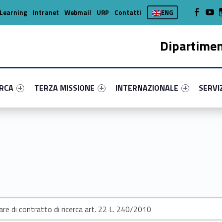
WebMan on
Web
Learning
Intranet
Webmail
URP
Contatti
ENG
Dipartimen
enu-primary-3821-16
dentifier #link-menu-primary-15427-37
Link identifier #link-menu-primary-77166-45
Link identifier #link-menu-prima
Link ide
ERCA
TERZA MISSIONE
INTERNAZIONALE
SERVI
are di contratto di ricerca art. 22 L. 240/2010