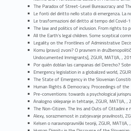
The Paradox of Street-Level Bureaucracy and Th
Le fonti del diritto nello stato di emergenza. La 
Le trasformazioni del diritto al tempo del Covid-
The law and politics of inclusion. From rights to 
All the Earth’s legal children. Some sceptical c
Legality on the Frontlines of Administrative De
Komu (pravo) zvoni? O pravnem in družbenopoliti
Undocumented Immigrants], ZGUR, MATIJA, , 20
Por quién doblan las campanas del Derecho? Sobre 
Emergency legislation in a globalized world, ZGU
The State of Emergency in the Slovenian Constit
Human Rights & Democracy. Proceedings of the 
Pre-conventions: towards a psychological jurisp
Analogno sklepanje in tehtanje, ZGUR, MATIJA, ,
The Non-Citizen. The Ins and Outs of Cittadini e n
Alexy, sorazmernost in zatrjevanje pravilnosti, 
Kelsen o naravnopravniški teoriji, ZGUR, MATIJA, 
Human Dignity in the Discourse of the Slovenian