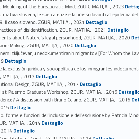
Link identifier #identifier_person_102113-3
e Moulding of the Bureaucratic Mind, ZGUR, MATIJA, , 2023
Detta
normativa slovena, le sue carenze e la prassi davanti all’epidemia 
Link identifier #identifier_person_83172-5
19. Il caso sloveno, ZGUR, MATIJA, , 2021
Dettaglio
Link identifier #identifier_person_189039-6
practices of disidentification, ZGUR, MATIJA, , 2021
Dettaglio
Link identifier #identifier_person_8751-7
omments about Nature’s legal personhood, ZGUR, MATIJA, , 2020
Det
Link identifier #identifier_person_119316-8
cision-Making, ZGUR, MATIJA, , 2020
Dettaglio
čnem izključevanju nedokumentiranih migrantov [For Whom the Law T
Link identifier #identifier_person_191202-9
19
Dettaglio
la exclusión jurídica y sociopolítica de los inmigrantes indocume
Link identifier #identifier_person_86108-11
R, MATIJA, , 2017
Dettaglio
Link identifier #identifier_person_24033-12
utional Design, ZGUR, MATIJA, , 2017
Dettaglio
Link identifier #identifier_person_175702-13
1st Palermo Graduate Workshop, ZGUR, MATIJA, , 2016
Dettagli
Link identifier #identifier_person_128602-14
rudence? A discussion with Bruno Celano, ZGUR, MATIJA, , 2016
Det
Link identifier #identifier_person_130096-15
 2015
Dettaglio
o: forme e funzioni dell'inclusione e dell'esclusione by Patricia Mi
Link identifier #identifier_person_24556-17
ZGUR, MATIJA, , 2014
Dettaglio
Link identifier #identifier_person_91846-18
, 2014
Dettaglio
Link identifier #identifier_person_65139-19
 Constitutional Court, ZGUR, MATIJA, , 2013
Dettaglio