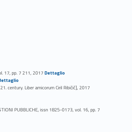
Link identifier #identifier_person_38493-25
l. 17, pp. 7 211, 2017
Dettaglio
r #identifier_person_163594-26
Dettaglio
Link identifier #identifier_person_176091-27
21. century. Liber amicorum Ciril Ribičič], 2017
IONI PUBBLICHE, issn 1825-0173, vol. 16, pp. 7