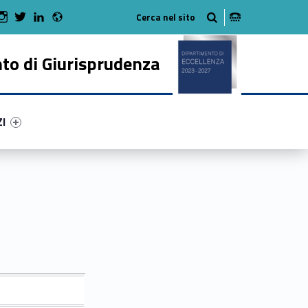
Radio
 Facebook
Man on Youtube
WebMan on Instagram
WebMan on Twitter
WebMan on LinkedIn
to di Giurisprudenza
ry-40609-50
ntifier #link-menu-primary-38054-62
ZI