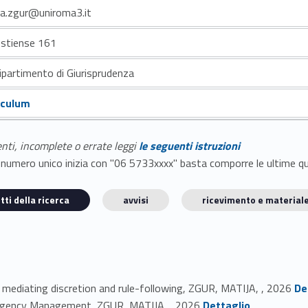
ja.zgur@uniroma3.it
Ostiense 161
ipartimento di Giurisprudenza
iculum
enti, incomplete o errate leggi
le seguenti istruzioni
E il numero unico inizia con "06 5733xxxx" basta comporre le ultime 
tti della ricerca
avvisi
ricevimento e materiale
Link identifier #identifier_person_47025-1
: mediating discretion and rule-following, ZGUR, MATIJA, , 2026
De
Link identifier #identifier_person_71640-2
mergency Management, ZGUR, MATIJA, , 2026
Dettaglio