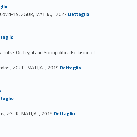
glio
Link identifier #identifier_person_41600-4
del Covid-19, ZGUR, MATIJA, , 2022
Dettaglio
taglio
olls? On Legal and SociopoliticalExclusion of
Link identifier #identifier_person_60413-10
ntados., ZGUR, MATIJA, , 2019
Dettaglio
o
taglio
Link identifier #identifier_person_83908-16
ndus, ZGUR, MATIJA, , 2015
Dettaglio