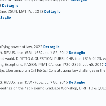
Link identifier #identifier_person_123706-20
3
Dettaglio
Link identifier #identifier_person_79578-21
večine, ZGUR, MATIJA, , 2013
Dettaglio
ttaglio
Link identifier #identifier_person_172690-23
nifying power of law, 2023
Dettaglio
Link identifier #identifier_person_175408-24
2), REVUS, issn 1581-7652, pp. 7 82, 2017
Dettaglio
lized world, DIRITTO & QUESTIONI PUBBLICHE, issn 1825-0173, vo
Link identifie
ing Exceptions, RAGION PRATICA, issn 1720-2396, vol. 48, 2017
. Liber amicorum Ciril Ribičič [Constitutional law challenges in the 
Link identifier #identifier_person_47502-28
2), REVUS, issn 1581-7652, pp. 7 80, 2016
Dettaglio
eedings of the 1st Palermo Graduate Workshop, DIRITTO & QUEST