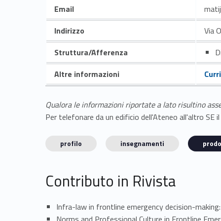
Email
mati
Indirizzo
Via 
Struttura/Afferenza
D
Altre informazioni
Curr
Qualora le informazioni riportate a lato risultino ass
Per telefonare da un edificio dell'Ateneo all'altro S
profilo
insegnamenti
prodo
Contributo in Rivista
Infra-law in frontline emergency decision-making
Norms and Professional Culture in Frontline E