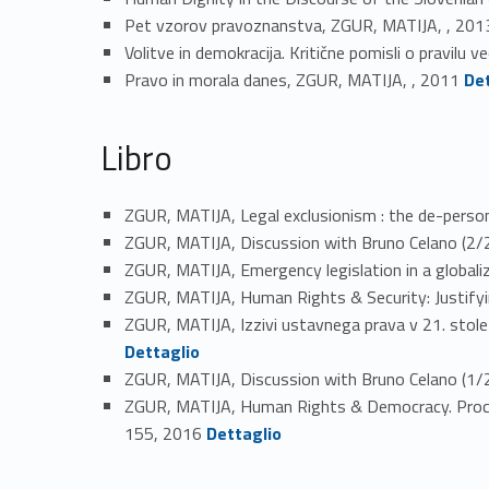
Pet vzorov pravoznanstva, ZGUR, MATIJA, , 201
Volitve in demokracija. Kritične pomisli o pravilu 
Link identifier #identifier_person_56196-22
Pravo in morala danes, ZGUR, MATIJA, , 2011
De
Libro
ZGUR, MATIJA, Legal exclusionism : the de-perso
ZGUR, MATIJA, Discussion with Bruno Celano (2/
ZGUR, MATIJA, Emergency legislation in a globa
ZGUR, MATIJA, Human Rights & Security: Justify
ZGUR, MATIJA, Izzivi ustavnega prava v 21. stoletju
Dettaglio
ZGUR, MATIJA, Discussion with Bruno Celano (1/
ZGUR, MATIJA, Human Rights & Democracy. Proc
Link identifier #identifier_person_67701-29
155, 2016
Dettaglio