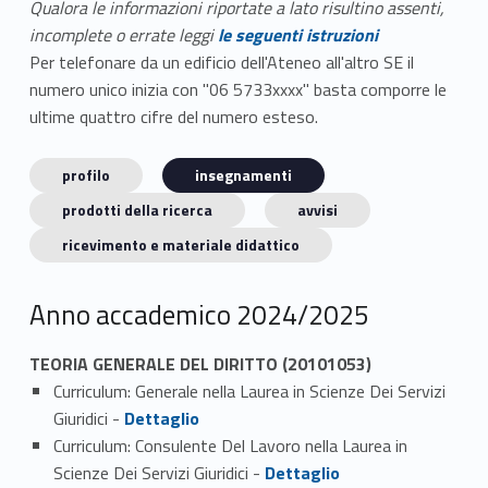
Qualora le informazioni riportate a lato risultino assenti,
incomplete o errate leggi
le seguenti istruzioni
Per telefonare da un edificio dell'Ateneo all'altro SE il
numero unico inizia con "06 5733xxxx" basta comporre le
ultime quattro cifre del numero esteso.
profilo
insegnamenti
prodotti della ricerca
avvisi
ricevimento e materiale didattico
Anno accademico 2024/2025
TEORIA GENERALE DEL DIRITTO (20101053)
Curriculum: Generale nella Laurea in Scienze Dei Servizi
Link identifier #identifier_person_4531-1
Giuridici -
Dettaglio
Curriculum: Consulente Del Lavoro nella Laurea in
Link identifier #identifier_person_23490-2
Scienze Dei Servizi Giuridici -
Dettaglio