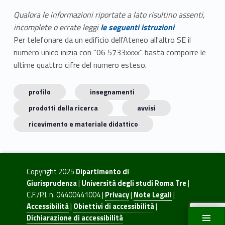
Qualora le informazioni riportate a lato risultino assenti,
incomplete o errate leggi
le seguenti istruzioni
Per telefonare da un edificio dell'Ateneo all'altro SE il
numero unico inizia con "06 5733xxxx" basta comporre le
ultime quattro cifre del numero esteso.
profilo
insegnamenti
prodotti della ricerca
avvisi
ricevimento e materiale didattico
Copyright 2025
Dipartimento di
Giurisprudenza
|
Università degli studi Roma Tre
|
C.F./P.I. n. 04400441004 |
Privacy
|
Note Legali
|
Accessibilità
|
Obiettivi di accessibilità
|
Dichiarazione di accessibilità