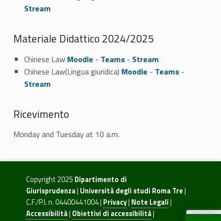
Stream
Materiale Didattico 2024/2025
Chinese Law
Moodle
-
Teams
-
Stream
Chinese Law(Lingua giuridica)
Moodle
-
Teams
-
Stream
Ricevimento
Monday and Tuesday at 10 a.m.
Copyright 2025
Dipartimento di
Giurisprudenza
|
Università degli studi Roma Tre
|
C.F./P.I. n. 04400441004 |
Privacy
|
Note Legali
|
Accessibilità
|
Obiettivi di accessibilità
|