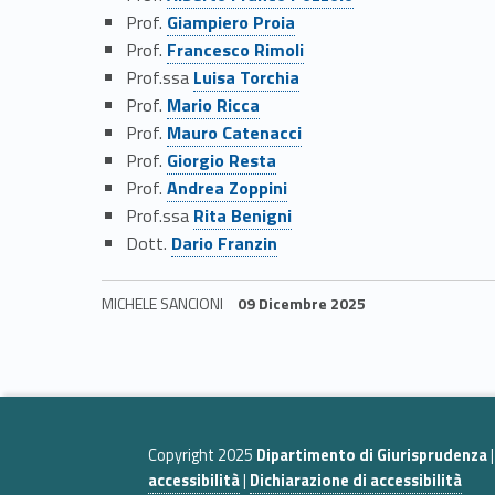
s
Link identifier #identifier__196111-14
Prof.
Giampiero Proia
i
Link identifier #identifier__174388-15
Prof.
Francesco Rimoli
Link identifier #identifier__39829-16
Prof.ssa
Luisa Torchia
o
Link identifier #identifier__143935-17
Prof.
Mario Ricca
Link identifier #identifier__109331-18
Prof.
Mauro Catenacci
n
Link identifier #identifier__162513-19
Prof.
Giorgio Resta
Link identifier #identifier__147082-20
Prof.
Andrea Zoppini
e
Link identifier #identifier__148398-21
Prof.ssa
Rita Benigni
Link identifier #identifier__144127-22
Dott.
Dario Franzin
d
i
MICHELE SANCIONI
09 Dicembre 2025
Skip back to navigation
p
r
Copyright 2025
Dipartimento di Giurisprudenza
o
accessibilità
|
Dichiarazione di accessibilità