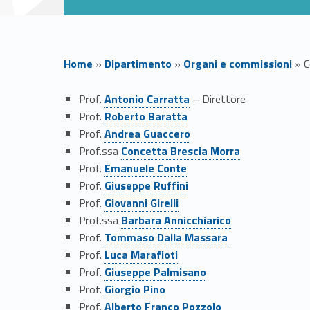
Home
»
Dipartimento
»
Organi e commissioni
»
C
Link identifier #identifier__173033-1
C
Prof.
Antonio Carratta
– Direttore
Link identifier #identifier__99091-2
Prof.
Roberto Baratta
Link identifier #identifier__116579-3
o
Prof.
Andrea Guaccero
Link identifier #identifier__30679-4
Prof.ssa
Concetta Brescia Morra
m
Link identifier #identifier__39359-5
Prof.
Emanuele Conte
Link identifier #identifier__57900-6
Prof.
Giuseppe Ruffini
m
Link identifier #identifier__177737-7
Prof.
Giovanni Girelli
Link identifier #identifier__31683-8
Prof.ssa
Barbara Annicchiarico
i
Link identifier #identifier__135457-9
Prof.
Tommaso Dalla Massara
Link identifier #identifier__119242-10
Prof.
Luca Marafioti
s
Link identifier #identifier__44011-11
Prof.
Giuseppe Palmisano
Link identifier #identifier__199696-12
Prof.
Giorgio Pino
Link identifier #identifier__11225-13
Prof.
Alberto Franco Pozzolo