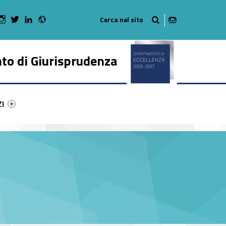
Radio
 Facebook
Man on Youtube
WebMan on Instagram
WebMan on Twitter
WebMan on LinkedIn
to di Giurisprudenza
ry-27474-50
ntifier #link-menu-primary-58453-62
ZI