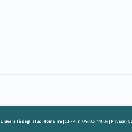
|
Università degli studi Roma Tre
| C.F./P.I. n. 04400441004 |
Privacy
|
No