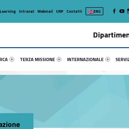
WebMan on
Web
Learning
Intranet
Webmail
URP
Contatti
ENG
Dipartimen
enu-primary-72593-16
dentifier #link-menu-primary-36435-37
Link identifier #link-menu-primary-65397-45
Link identifier #link-menu-prima
Link ide
ERCA
TERZA MISSIONE
INTERNAZIONALE
SERVI
azione