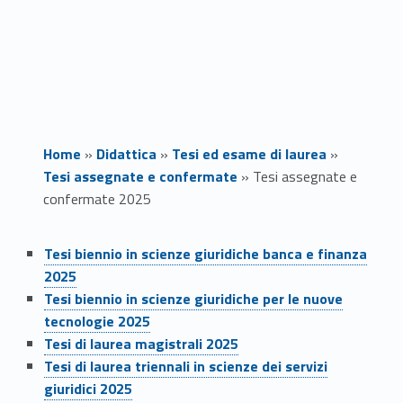
Home
»
Didattica
»
Tesi ed esame di laurea
»
Tesi assegnate e confermate
»
Tesi assegnate e
confermate 2025
Link identifier #identifier__13280-1
T
Tesi biennio in scienze giuridiche banca e finanza
2025
e
Link identifier #identifier__151670-2
Link identifier #identifier__62576-2
Tesi biennio in scienze giuridiche per le nuove
s
tecnologie 2025
ink identifier #identifier__51192-3
Link identifier #identifier__45466-3
Tesi di laurea magistrali 2025
i
Link identifier #identifier__198386-4
Link identifier #identifier__23084-4
Tesi di laurea triennali in scienze dei servizi
giuridici 2025