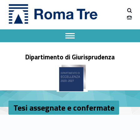
Primary Menu
Dipartimento Giurisprudenza
Tesi assegnate e confermate - Dipartimento Giurisprudenza
Dipartimento Giurisprudenza dell'Università degli Studi Roma Tre
Apri il menu secondario
Header info sidebar
Dipartimento di Giurisprudenza
Tesi assegnate e confermate