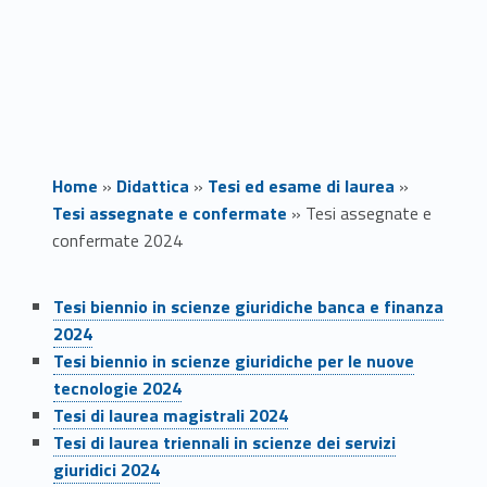
Home
»
Didattica
»
Tesi ed esame di laurea
»
Tesi assegnate e confermate
»
Tesi assegnate e
confermate 2024
Link identifier #identifier__70837-1
T
Tesi biennio in scienze giuridiche banca e finanza
2024
e
Link identifier #identifier__116730-2
Tesi biennio in scienze giuridiche per le nuove
s
tecnologie 2024
Link identifier #identifier__38568-3
Tesi di laurea magistrali 2024
i
Link identifier #identifier__191702-4
Tesi di laurea triennali in scienze dei servizi
giuridici 2024