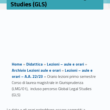
Studies (GLS)
Home
»
Didattica
»
Lezioni – aule e orari
»
Archivio Lezioni aule e orari
»
Lezioni – aule e
orari – A.A. 22/23
»
Orario lezioni primo semestre
Corso di laurea magistrale in Giurisprudenza
(LMG/01), incluso percorso Global Legal Studies
(GLS)
Le date e gli orari potrebbero essere soggetti a