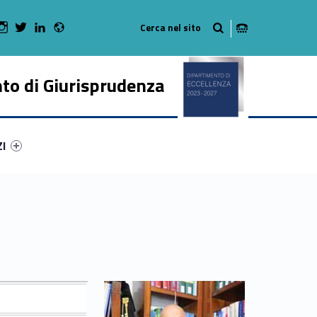
Radio
 Facebook
Man on Youtube
WebMan on Instagram
WebMan on Twitter
WebMan on LinkedIn
to di Giurisprudenza
ry-55687-50
ntifier #link-menu-primary-7612-62
ZI