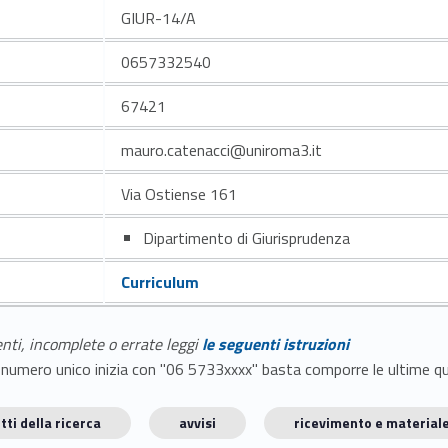
GIUR-14/A
0657332540
67421
mauro.catenacci@uniroma3.it
Via Ostiense 161
Dipartimento di Giurisprudenza
Curriculum
enti, incomplete o errate leggi
le seguenti istruzioni
E il numero unico inizia con "06 5733xxxx" basta comporre le ultime 
tti della ricerca
avvisi
ricevimento e materiale