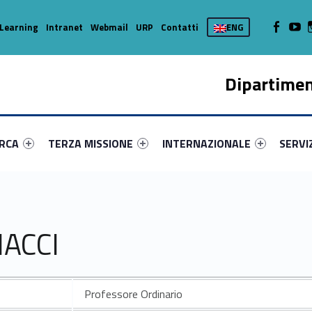
WebMan on
Web
Learning
Intranet
Webmail
URP
Contatti
ENG
Dipartimen
enu-primary-60013-16
dentifier #link-menu-primary-54784-37
Link identifier #link-menu-primary-96407-45
Link identifier #link-menu-prima
Link ide
ERCA
TERZA MISSIONE
INTERNAZIONALE
SERVI
NACCI
Professore Ordinario