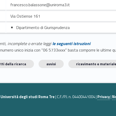
francesco.balassone@uniroma3.it
Via Ostiense 161
Dipartimento di Giurisprudenza
enti, incomplete o errate leggi
le seguenti istruzioni
E il numero unico inizia con "06 5733xxxx" basta comporre le ultime 
tti della ricerca
avvisi
ricevimento e materiale
|
Università degli studi Roma Tre
| C.F./P.I. n. 04400441004 |
Privacy
|
No