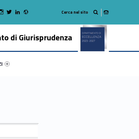
Radio
 Facebook
Man on Youtube
WebMan on Instagram
WebMan on Twitter
WebMan on LinkedIn
to di Giurisprudenza
ry-56295-50
ntifier #link-menu-primary-90198-62
ZI