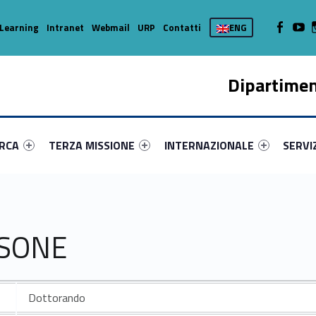
WebMan on
Web
Learning
Intranet
Webmail
URP
Contatti
ENG
Dipartimen
enu-primary-36021-16
dentifier #link-menu-primary-28135-37
Link identifier #link-menu-primary-11582-45
Link identifier #link-menu-prima
Link ide
ERCA
TERZA MISSIONE
INTERNAZIONALE
SERVI
SSONE
Dottorando