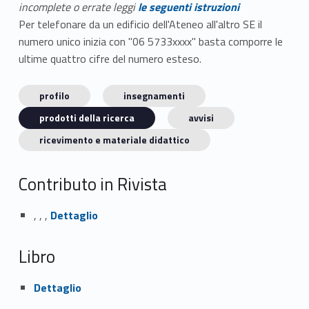
incomplete o errate leggi
le seguenti istruzioni
Per telefonare da un edificio dell'Ateneo all'altro SE il
numero unico inizia con "06 5733xxxx" basta comporre le
ultime quattro cifre del numero esteso.
profilo
insegnamenti
prodotti della ricerca
avvisi
ricevimento e materiale didattico
Contributo in Rivista
Link identifier #identifier_person_103957-1
, , ,
Dettaglio
Libro
Link identifier #identifier_person_77042-2
Dettaglio