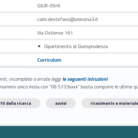
GIUR-09/A
carlo.destefano@uniroma3.it
Via Ostiense 161
Dipartimento di Giurisprudenza
Curriculum
enti, incomplete o errate leggi
le seguenti istruzioni
E il numero unico inizia con "06 5733xxxx" basta comporre le ultime 
tti della ricerca
avvisi
ricevimento e materiale