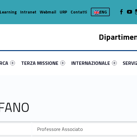
WebMan on
Web
Learning
Intranet
Webmail
URP
Contatti
ENG
Dipartimen
enu-primary-4160-16
dentifier #link-menu-primary-38777-37
Link identifier #link-menu-primary-1754-45
Link identifier #link-menu-prima
Link ide
ERCA
TERZA MISSIONE
INTERNAZIONALE
SERVI
EFANO
Professore Associato