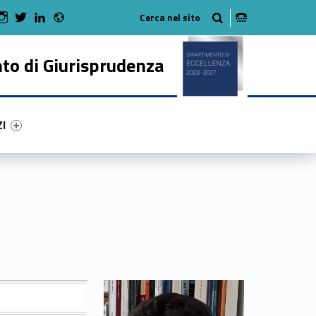
Radio
 Facebook
Man on Youtube
WebMan on Instagram
WebMan on Twitter
WebMan on LinkedIn
to di Giurisprudenza
ry-91586-50
ntifier #link-menu-primary-86909-62
ZI