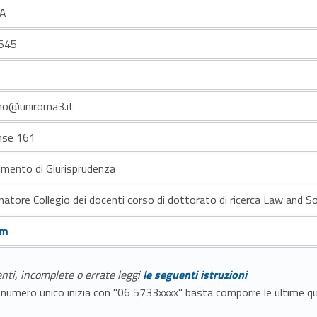
/A
545
ino@uniroma3.it
nse 161
imento di Giurisprudenza
natore Collegio dei docenti corso di dottorato di ricerca Law and S
um
enti, incomplete o errate leggi
le seguenti istruzioni
E il numero unico inizia con "06 5733xxxx" basta comporre le ultime 