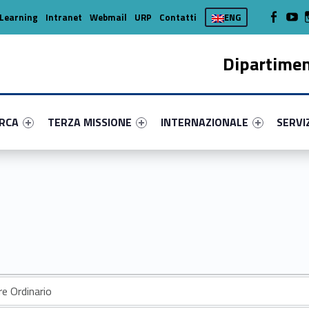
WebMan on
Web
Learning
Intranet
Webmail
URP
Contatti
ENG
Dipartimen
enu-primary-89766-16
dentifier #link-menu-primary-35715-37
Link identifier #link-menu-primary-36983-45
Link identifier #link-menu-prima
Link ide
ERCA
TERZA MISSIONE
INTERNAZIONALE
SERVI
e Ordinario