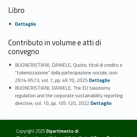
Libro
Link identifier #identifier_person_17903-4
Dettaglio
Contributo in volume e atti di
convegno
BUONCRISTIANI, DANIELE, Quote, titoli di credito e
“tokenizzazione” della partecipazione sociale, issn
Link identifier #identifier_person_159476-5
2974-9573, vol. 7, pp. 49 70, 2025
Dettaglio
BUONCRISTIANI, DANIELE, The EU taxonomy
regulation and the corporate sustainability reporting
Link identifier #identifier_person_166400-6
directive, vol. 10, pp. 105 120, 2022
Dettaglio
Copyright 2025
Dipartimento di