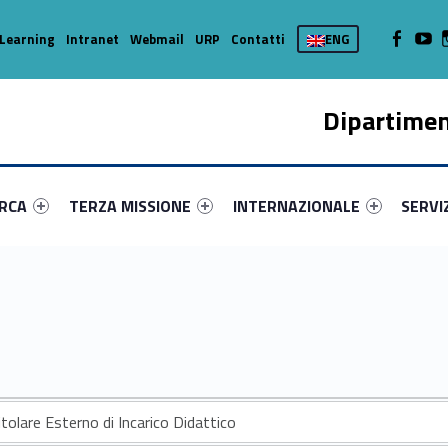
WebMan on
Web
Learning
Intranet
Webmail
URP
Contatti
ENG
Dipartimen
enu-primary-72316-16
dentifier #link-menu-primary-8409-37
Link identifier #link-menu-primary-21570-45
Link identifier #link-menu-prima
Link ide
ERCA
TERZA MISSIONE
INTERNAZIONALE
SERVI
itolare Esterno di Incarico Didattico