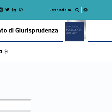
Radio
 Facebook
Man on Youtube
WebMan on Instagram
WebMan on Twitter
WebMan on LinkedIn
to di Giurisprudenza
ry-21570-50
ntifier #link-menu-primary-36124-62
ZI