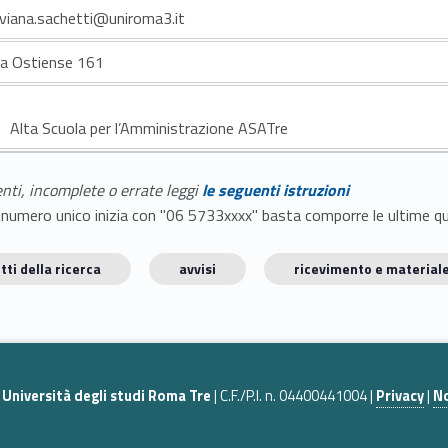
iviana.sachetti@uniroma3.it
ia Ostiense 161
Alta Scuola per l’Amministrazione ASATre
enti, incomplete o errate leggi
le seguenti istruzioni
E il numero unico inizia con "06 5733xxxx" basta comporre le ultime 
tti della ricerca
avvisi
ricevimento e materiale
|
Università degli studi Roma Tre
| C.F./P.I. n. 04400441004 |
Privacy
|
No