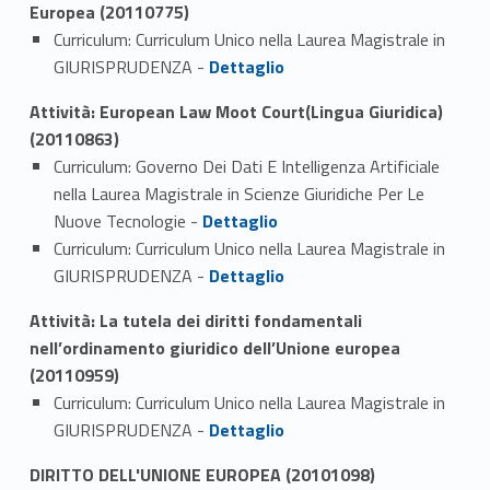
Europea (20110775)
Curriculum: Curriculum Unico nella Laurea Magistrale in
Link identifier #identifier_person_118322-1
GIURISPRUDENZA -
Dettaglio
Attività: European Law Moot Court(Lingua Giuridica)
(20110863)
Curriculum: Governo Dei Dati E Intelligenza Artificiale
nella Laurea Magistrale in Scienze Giuridiche Per Le
Link identifier #identifier_person_42982-1
Nuove Tecnologie -
Dettaglio
Curriculum: Curriculum Unico nella Laurea Magistrale in
Link identifier #identifier_person_73065-2
GIURISPRUDENZA -
Dettaglio
Attività: La tutela dei diritti fondamentali
nell’ordinamento giuridico dell’Unione europea
(20110959)
Curriculum: Curriculum Unico nella Laurea Magistrale in
Link identifier #identifier_person_55147-1
GIURISPRUDENZA -
Dettaglio
DIRITTO DELL'UNIONE EUROPEA (20101098)