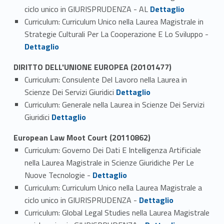
Link identifier #identifier_person_101116-1
ciclo unico in GIURISPRUDENZA - AL
Dettaglio
Curriculum: Curriculum Unico nella Laurea Magistrale in
Link identifier #identifier_person_144217-2
Strategie Culturali Per La Cooperazione E Lo Sviluppo -
Dettaglio
DIRITTO DELL'UNIONE EUROPEA (20101477)
Curriculum: Consulente Del Lavoro nella Laurea in
Link identifier #identifier_person_95095-1
Scienze Dei Servizi Giuridici
Dettaglio
Curriculum: Generale nella Laurea in Scienze Dei Servizi
Link identifier #identifier_person_15659-2
Giuridici
Dettaglio
European Law Moot Court (20110862)
Curriculum: Governo Dei Dati E Intelligenza Artificiale
nella Laurea Magistrale in Scienze Giuridiche Per Le
Link identifier #identifier_person_18840-1
Nuove Tecnologie -
Dettaglio
Curriculum: Curriculum Unico nella Laurea Magistrale a
Link identifier #identifier_person_160642-2
ciclo unico in GIURISPRUDENZA -
Dettaglio
Curriculum: Global Legal Studies nella Laurea Magistrale
Link identifier #identifier_person_169538-3