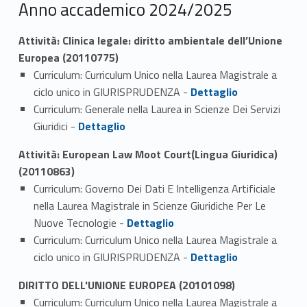
Anno accademico 2024/2025
Attività: Clinica legale: diritto ambientale dell’Unione
Europea (20110775)
Curriculum: Curriculum Unico nella Laurea Magistrale a
Link identifier #identifier_person_176684-1
ciclo unico in GIURISPRUDENZA -
Dettaglio
Curriculum: Generale nella Laurea in Scienze Dei Servizi
Link identifier #identifier_person_10244-2
Giuridici -
Dettaglio
Attività: European Law Moot Court(Lingua Giuridica)
(20110863)
Curriculum: Governo Dei Dati E Intelligenza Artificiale
nella Laurea Magistrale in Scienze Giuridiche Per Le
Link identifier #identifier_person_150434-1
Nuove Tecnologie -
Dettaglio
Curriculum: Curriculum Unico nella Laurea Magistrale a
Link identifier #identifier_person_149201-2
ciclo unico in GIURISPRUDENZA -
Dettaglio
DIRITTO DELL'UNIONE EUROPEA (20101098)
Curriculum: Curriculum Unico nella Laurea Magistrale a