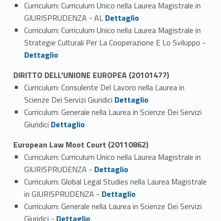
Curriculum: Curriculum Unico nella Laurea Magistrale in
Link identifier #identifier_person_40114-1
GIURISPRUDENZA - AL
Dettaglio
Curriculum: Curriculum Unico nella Laurea Magistrale in
Link identifier #identifier_person_71459-2
Strategie Culturali Per La Cooperazione E Lo Sviluppo -
Dettaglio
DIRITTO DELL'UNIONE EUROPEA (20101477)
Curriculum: Consulente Del Lavoro nella Laurea in
Link identifier #identifier_person_105218-1
Scienze Dei Servizi Giuridici
Dettaglio
Curriculum: Generale nella Laurea in Scienze Dei Servizi
Link identifier #identifier_person_32030-2
Giuridici
Dettaglio
European Law Moot Court (20110862)
Curriculum: Curriculum Unico nella Laurea Magistrale in
Link identifier #identifier_person_7302-1
GIURISPRUDENZA -
Dettaglio
Curriculum: Global Legal Studies nella Laurea Magistrale
Link identifier #identifier_person_111389-2
in GIURISPRUDENZA -
Dettaglio
Curriculum: Generale nella Laurea in Scienze Dei Servizi
Link identifier #identifier_person_58027-3
Giuridici -
Dettaglio