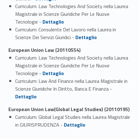
Curriculum: Law Technologies And Society nella Laurea
Magistrale in Scienze Giuridiche Per Le Nuove
Link identifier #identifier_person_194005-4
Tecnologie -
Dettaglio
Curriculum: Consulente Del Lavoro nella Laurea in
Link identifier #identifier_person_123750-5
Scienze Dei Servizi Giuridici -
Dettaglio
European Union Law (20110554)
Curriculum: Law Technologies And Society nella Laurea
Magistrale in Scienze Giuridiche Per Le Nuove
Link identifier #identifier_person_46341-1
Tecnologie -
Dettaglio
Curriculum: Law And Finance nella Laurea Magistrale in
Link identifier #identifier_person_62679-2
Scienze Giuridiche In Diritto, Banca E Finanza -
Dettaglio
European Union Law(Global Legal Studies) (20110195)
Curriculum: Global Legal Studies nella Laurea Magistrale
Link identifier #identifier_person_25851-1
in GIURISPRUDENZA -
Dettaglio