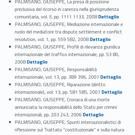
PALMISANO, GIUSEPPE, La presa di posizione
preclusiva del ricorso in carenza nella giurisprudenza
Link identifier #identifier_person_180270-80
comunitaria, vol. II, pp. 1111 1133, 2008
Dettaglio
PALMISANO, GIUSEPPE, Mediazione internazionale e
ruolo del mediatore tra dispute settlement e conflict
Link identifier #identifier_person_106540-81
resolution, vol. 1, pp. 559 582, 2008
Dettaglio
PALMISANO, GIUSEPPE, Profili di rilevanza giuridica
internazionale del traffico internazionale, pp. 53 80,
Link identifier #identifier_person_38337-82
2008
Dettaglio
PALMISANO, GIUSEPPE, Responsabilità
Link identifier #identifier_person_68234-83
internazionale, vol. 13, pp. 389 396, 2007
Dettaglio
PALMISANO, GIUSEPPE, Riparazione (diritto
Link identifier #identifier_person_98211-84
internazionale), vol. 13, pp. 581 585, 2007
Dettaglio
PALMISANO, GIUSEPPE, Cronaca di una morte
annunciata: la responsabilità dello Stato per crimini
Link identifier #identifier_person_99431-85
internazionali, pp. 203 243, 2006
Dettaglio
PALMISANO, GIUSEPPE, Spunti internazionalistici di
riflessione sul Trattato "costituzionale" e sulla natura
Link identifier #identifier_person_73623-86