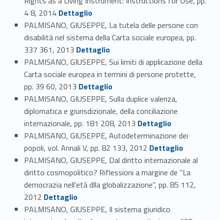
Rights as a Living Instrument: Instructions for Use, pp.
Link identifier #identifier_person_5355-68
4 8, 2014
Dettaglio
PALMISANO, GIUSEPPE, La tutela delle persone con
disabilità nel sistema della Carta sociale europea, pp.
Link identifier #identifier_person_66396-69
337 361, 2013
Dettaglio
PALMISANO, GIUSEPPE, Sui limiti di applicazione della
Carta sociale europea in termini di persone protette,
Link identifier #identifier_person_36807-70
pp. 39 60, 2013
Dettaglio
PALMISANO, GIUSEPPE, Sulla duplice valenza,
diplomatica e giurisdizionale, della conciliazione
Link identifier #identifier_person_53320-71
internazionale, pp. 181 208, 2013
Dettaglio
PALMISANO, GIUSEPPE, Autodeterminazione dei
Link identifier #identifier_person_9792-72
popoli, vol. Annali V, pp. 82 133, 2012
Dettaglio
PALMISANO, GIUSEPPE, Dal diritto internazionale al
diritto cosmopolitico? Riflessioni a margine de "La
democrazia nell'età dlla globalizzazione", pp. 85 112,
Link identifier #identifier_person_126424-73
2012
Dettaglio
PALMISANO, GIUSEPPE, Il sistema giuridico