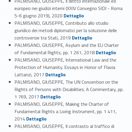
PALMISANO, GIUSEPPE, Il diritto internazionale ed
europeo nei giudizi interni (XXIV Convegno SIDI - Roma
Link identifier #identifier_person_115717-32
5-6 giugno 2019), 2020
Dettaglio
PALMISANO, GIUSEPPE, Contributo allo studio
giuridico dei metodi diplomatici per la soluzione delle
Link identifier #identifier_person_141367-33
controversie tra Stati, 2019
Dettaglio
PALMISANO, GIUSEPPE, Asylum and the EU Charter
Link identifier #identifier_person_123325-34
of Fundamental Rights, pp. 1 261, 2018
Dettaglio
PALMISANO, GIUSEPPE, International Law and the
Protection of Humanity. Essays in Honor of Flavia
Link identifier #identifier_person_145139-35
Lattanzi, 2017
Dettaglio
PALMISANO, GIUSEPPE, The UN Convention on the
Rights of Persons with Disabilities. A Commentary, pp.
Link identifier #identifier_person_4583-36
1 769, 2017
Dettaglio
PALMISANO, GIUSEPPE, Making the Charter of
Fundamental Rights a Living Instrument, pp. 1 411,
Link identifier #identifier_person_36734-37
2014
Dettaglio
PALMISANO, GIUSEPPE, Il contrasto al traffico di