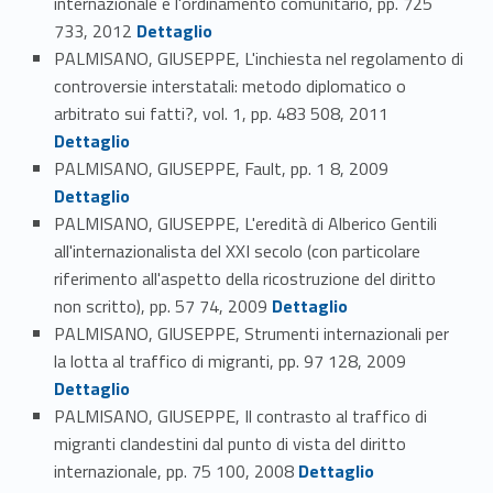
internazionale e l'ordinamento comunitario, pp. 725
Link identifier #identifier_person_74769-74
733, 2012
Dettaglio
PALMISANO, GIUSEPPE, L'inchiesta nel regolamento di
controversie interstatali: metodo diplomatico o
Link identifier #identifier_person_73577-75
arbitrato sui fatti?, vol. 1, pp. 483 508, 2011
Dettaglio
Link identifier #identifier_person_95930-76
PALMISANO, GIUSEPPE, Fault, pp. 1 8, 2009
Dettaglio
PALMISANO, GIUSEPPE, L'eredità di Alberico Gentili
all'internazionalista del XXI secolo (con particolare
riferimento all'aspetto della ricostruzione del diritto
Link identifier #identifier_person_165390-77
non scritto), pp. 57 74, 2009
Dettaglio
PALMISANO, GIUSEPPE, Strumenti internazionali per
Link identifier #identifier_person_160846-78
la lotta al traffico di migranti, pp. 97 128, 2009
Dettaglio
PALMISANO, GIUSEPPE, Il contrasto al traffico di
migranti clandestini dal punto di vista del diritto
Link identifier #identifier_person_110712-79
internazionale, pp. 75 100, 2008
Dettaglio