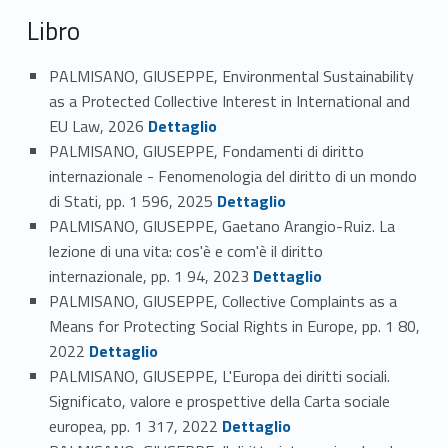
Libro
PALMISANO, GIUSEPPE, Environmental Sustainability
as a Protected Collective Interest in International and
Link identifier #identifier_person_130789-27
EU Law, 2026
Dettaglio
PALMISANO, GIUSEPPE, Fondamenti di diritto
internazionale - Fenomenologia del diritto di un mondo
Link identifier #identifier_person_146908-28
di Stati, pp. 1 596, 2025
Dettaglio
PALMISANO, GIUSEPPE, Gaetano Arangio-Ruiz. La
lezione di una vita: cos'è e com'è il diritto
Link identifier #identifier_person_82462-29
internazionale, pp. 1 94, 2023
Dettaglio
PALMISANO, GIUSEPPE, Collective Complaints as a
Means for Protecting Social Rights in Europe, pp. 1 80,
Link identifier #identifier_person_131113-30
2022
Dettaglio
PALMISANO, GIUSEPPE, L'Europa dei diritti sociali.
Significato, valore e prospettive della Carta sociale
Link identifier #identifier_person_57318-31
europea, pp. 1 317, 2022
Dettaglio