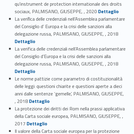
qu'instrument de protection internationale des droits
Link identifier #identifier_person_107774-4
sociaux, PALMISANO, GIUSEPPE, , 2020
Dettaglio
La veriﬁca delle credenziali nell’Assemblea parlamentare
del Consiglio d’ Europa e la crisi delle sanzioni alla
Link identifier #identifier_person_3543-5
delegazione russa, PALMISANO, GIUSEPPE, , 2018
Dettaglio
La verifica delle credenziali nell’Assemblea parlamentare
del Consiglio d’Europa e la crisi delle sanzioni alla
Link identifier #identifier_person_124743-6
delegazione russa, PALMISANO, GIUSEPPE, , 2018
Dettaglio
Le norme pattizie come parametro di costituzionalità
delle leggi: questioni chiarite e questioni aperte a dieci
anni dalle sentenze ‘gemelle’, PALMISANO, GIUSEPPE,
Link identifier #identifier_person_166369-7
, 2018
Dettaglio
La protezione dei diritti dei Rom nella prassi applicativa
della Carta sociale europea, PALMISANO, GIUSEPPE, ,
Link identifier #identifier_person_163891-8
2017
Dettaglio
Il valore della Carta sociale europea per la protezione