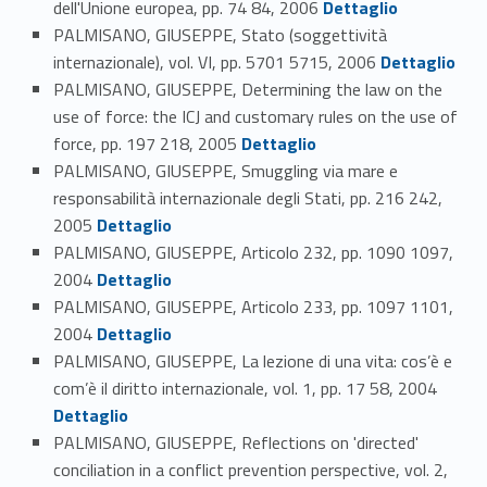
dell'Unione europea, pp. 74 84, 2006
Dettaglio
PALMISANO, GIUSEPPE, Stato (soggettività
Link identifier #identifier_person_80719-87
internazionale), vol. VI, pp. 5701 5715, 2006
Dettaglio
PALMISANO, GIUSEPPE, Determining the law on the
use of force: the ICJ and customary rules on the use of
Link identifier #identifier_person_129837-88
force, pp. 197 218, 2005
Dettaglio
PALMISANO, GIUSEPPE, Smuggling via mare e
responsabilità internazionale degli Stati, pp. 216 242,
Link identifier #identifier_person_80036-89
2005
Dettaglio
PALMISANO, GIUSEPPE, Articolo 232, pp. 1090 1097,
Link identifier #identifier_person_134038-90
2004
Dettaglio
PALMISANO, GIUSEPPE, Articolo 233, pp. 1097 1101,
Link identifier #identifier_person_90935-91
2004
Dettaglio
PALMISANO, GIUSEPPE, La lezione di una vita: cos’è e
Link identifier #identifier_person_158569-92
com’è il diritto internazionale, vol. 1, pp. 17 58, 2004
Dettaglio
PALMISANO, GIUSEPPE, Reflections on 'directed'
conciliation in a conflict prevention perspective, vol. 2,