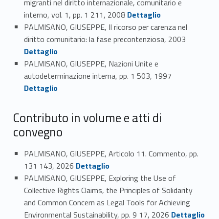
migranti nel diritto internazionale, comunitario e
Link identifier #identifier_person_109064-38
interno, vol. 1, pp. 1 211, 2008
Dettaglio
PALMISANO, GIUSEPPE, Il ricorso per carenza nel
Link identifier #identifier_person_33403-39
diritto comunitario: la fase precontenziosa, 2003
Dettaglio
PALMISANO, GIUSEPPE, Nazioni Unite e
Link identifier #identifier_person_129261-40
autodeterminazione interna, pp. 1 503, 1997
Dettaglio
Contributo in volume e atti di
convegno
PALMISANO, GIUSEPPE, Articolo 11. Commento, pp.
Link identifier #identifier_person_107803-41
131 143, 2026
Dettaglio
PALMISANO, GIUSEPPE, Exploring the Use of
Collective Rights Claims, the Principles of Solidarity
and Common Concern as Legal Tools for Achieving
Link identifier #identifier_person_73295-42
Environmental Sustainability, pp. 9 17, 2026
Dettaglio