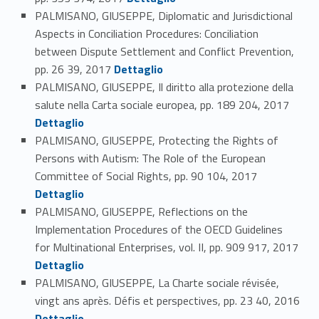
PALMISANO, GIUSEPPE, Diplomatic and Jurisdictional
Aspects in Conciliation Procedures: Conciliation
between Dispute Settlement and Conflict Prevention,
Link identifier #identifier_person_26172-58
pp. 26 39, 2017
Dettaglio
PALMISANO, GIUSEPPE, Il diritto alla protezione della
Link identifier #identifier_person_30673-59
salute nella Carta sociale europea, pp. 189 204, 2017
Dettaglio
PALMISANO, GIUSEPPE, Protecting the Rights of
Persons with Autism: The Role of the European
Link identifier #identifier_person_163699-60
Committee of Social Rights, pp. 90 104, 2017
Dettaglio
PALMISANO, GIUSEPPE, Reflections on the
Implementation Procedures of the OECD Guidelines
for Multinational Enterprises, vol. II, pp. 909 917, 2017
Link identifier #identifier_person_60477-61
Dettaglio
PALMISANO, GIUSEPPE, La Charte sociale révisée,
vingt ans après. Défis et perspectives, pp. 23 40, 2016
Link identifier #identifier_person_190348-62
Dettaglio