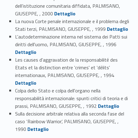
dell’istituzione comunitaria diffidata, PALMISANO,
Link identifier #identifier_person_142443-21
GIUSEPPE, , 2000
Dettaglio
La nuova Corte penale internazionale e il problema degli
Link identifier #identifier_person_72595-22
Stati terzi, PALMISANO, GIUSEPPE, , 1999
Dettaglio
L'autodeterminazione interna nel sistema dei Patti sui
Link identifier #identifier_person_33153-23
diritti dell'uomo, PALMISANO, GIUSEPPE, , 1996
Dettaglio
Les causes d'aggravation de la responsabilité des
Etats et la distinction entre 'crimes' et 'délits'
Link identifier #identifier_person_103595-24
internationaux, PALMISANO, GIUSEPPE, , 1994
Dettaglio
Colpa dello Stato e colpa dell'organo nella
responsabilità internazionale: spunti critici di teoria e di
Link identifier #identifier_person_23261-25
prassi, PALMISANO, GIUSEPPE, , 1992
Dettaglio
Sulla decisione arbitrale relativa alla seconda fase del
caso ‘Rainbow Warrior’, PALMISANO, GIUSEPPE, ,
Link identifier #identifier_person_60814-26
1990
Dettaglio