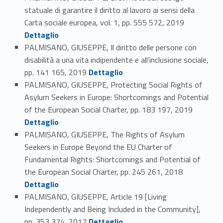
statuale di garantire il diritto al lavoro ai sensi della
Link identifier #identifier_person_67060-53
Carta sociale europea, vol. 1, pp. 555 572, 2019
Dettaglio
PALMISANO, GIUSEPPE, Il diritto delle persone con
disabilità a una vita indipendente e all’inclusione sociale,
Link identifier #identifier_person_8017-54
pp. 141 165, 2019
Dettaglio
PALMISANO, GIUSEPPE, Protecting Social Rights of
Asylum Seekers in Europe: Shortcomings and Potential
Link identifier #identifier_person_59078-55
of the European Social Charter, pp. 183 197, 2019
Dettaglio
PALMISANO, GIUSEPPE, The Rights of Asylum
Seekers in Europe Beyond the EU Charter of
Fundamental Rights: Shortcomings and Potential of
Link identifier #identifier_person_116202-56
the European Social Charter, pp. 245 261, 2018
Dettaglio
PALMISANO, GIUSEPPE, Article 19 [Living
Independently and Being Included in the Community],
Link identifier #identifier_person_91815-57
pp. 353 374, 2017
Dettaglio