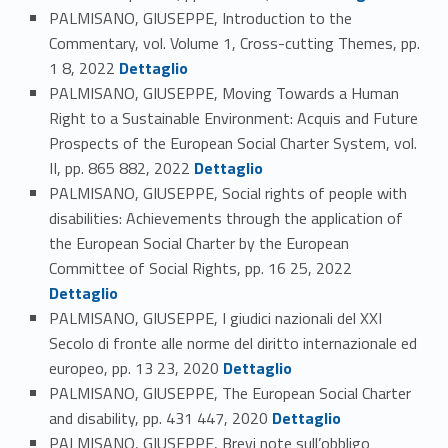
PALMISANO, GIUSEPPE, Introduction to the
Commentary, vol. Volume 1, Cross-cutting Themes, pp.
Link identifier #identifier_person_95267-48
1 8, 2022
Dettaglio
PALMISANO, GIUSEPPE, Moving Towards a Human
Right to a Sustainable Environment: Acquis and Future
Prospects of the European Social Charter System, vol.
Link identifier #identifier_person_51077-49
II, pp. 865 882, 2022
Dettaglio
PALMISANO, GIUSEPPE, Social rights of people with
disabilities: Achievements through the application of
the European Social Charter by the European
Link identifier #identifier_person_153537-50
Committee of Social Rights, pp. 16 25, 2022
Dettaglio
PALMISANO, GIUSEPPE, I giudici nazionali del XXI
Secolo di fronte alle norme del diritto internazionale ed
Link identifier #identifier_person_54224-51
europeo, pp. 13 23, 2020
Dettaglio
PALMISANO, GIUSEPPE, The European Social Charter
Link identifier #identifier_person_189321-52
and disability, pp. 431 447, 2020
Dettaglio
PALMISANO, GIUSEPPE, Brevi note sull’obbligo