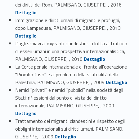
Link identifier #identifier_person_191702-9
dei diritti dei Rom, PALMISANO, GIUSEPPE, , 2016
Dettaglio
Immigrazione e diritti umani di migranti e profughi,
Link identifier #identifier_person_140049-10
dopo Lampedusa, PALMISANO, GIUSEPPE, , 2013
Dettaglio
Dagli schiavi ai migranti clandestini: la lotta al traffico
di esseri umani in una prospettiva internazionalistica,
Link identifier #identifier_person_13805-11
PALMISANO, GIUSEPPE, , 2010
Dettaglio
La Corte penale internazionale di fronte all'operazione
"Piombo fuso" e al problema della statualità della
Link identifier #identifier_person_39364-12
Palestina, PALMISANO, GIUSEPPE, , 2009
Dettaglio
Nemici "privati" e nemici "pubblici" nella società degli
Stati: riflessioni dal punto di vista del diritto
Link identifier #identifier_person_178902-13
internazionale, PALMISANO, GIUSEPPE, , 2009
Dettaglio
Trattamento dei migranti clandestini e rispetto degli
obblighi internazionali sui diritti umani, PALMISANO,
Link identifier #identifier_person_81070-14
GIUSEPPE, , 2009
Dettaglio