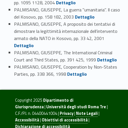
Link identifier #identifier_person_110706-93
pp. 1095 1128, 2004
Dettaglio
PALMISANO, GIUSEPPE, La guerra "umanitaria". Il caso
Link identifier #identifier_person_178114-94
del Kosovo, pp. 158 182, 2003
Dettaglio
PALMISANO, GIUSEPPE, A proposito dei tentativi di
dimostrare la legittimità internazionale dell’intervento
Link identifier #identifier_person_35226-95
armato della NATO in Kosovo, pp. 33 42, 2001
Dettaglio
PALMISANO, GIUSEPPE, The International Criminal
Link identifier #identifier_person_27801-96
Court and Third States, pp. 391 425, 1999
Dettaglio
PALMISANO, GIUSEPPE, Cooperation by Non-States
Link identifier #identifier_person_124088-97
Parties, pp. 338 366, 1998
Dettaglio
Copyright 2025
Dipartimento di
Giurisprudenza
|
Università degli studi Roma Tre
|
C.F./P.I. n. 04400441004 |
Privacy
|
Note Legali
|
Accessibilità
|
Obiettivi di accessibilità
|
Dichiarazione di accessibilità