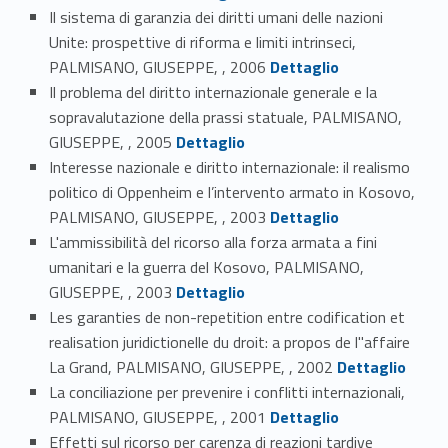
Il sistema di garanzia dei diritti umani delle nazioni
Unite: prospettive di riforma e limiti intrinseci,
Link identifier #identifier_person_107076-15
PALMISANO, GIUSEPPE, , 2006
Dettaglio
Il problema del diritto internazionale generale e la
sopravalutazione della prassi statuale, PALMISANO,
Link identifier #identifier_person_14297-16
GIUSEPPE, , 2005
Dettaglio
Interesse nazionale e diritto internazionale: il realismo
politico di Oppenheim e l’intervento armato in Kosovo,
Link identifier #identifier_person_135939-17
PALMISANO, GIUSEPPE, , 2003
Dettaglio
L'ammissibilità del ricorso alla forza armata a fini
umanitari e la guerra del Kosovo, PALMISANO,
Link identifier #identifier_person_131362-18
GIUSEPPE, , 2003
Dettaglio
Les garanties de non-repetition entre codification et
realisation juridictionelle du droit: a propos de l"affaire
Link identifier #identifier_person_44132-19
La Grand, PALMISANO, GIUSEPPE, , 2002
Dettaglio
La conciliazione per prevenire i conflitti internazionali,
Link identifier #identifier_person_144648-20
PALMISANO, GIUSEPPE, , 2001
Dettaglio
Effetti sul ricorso per carenza di reazioni tardive