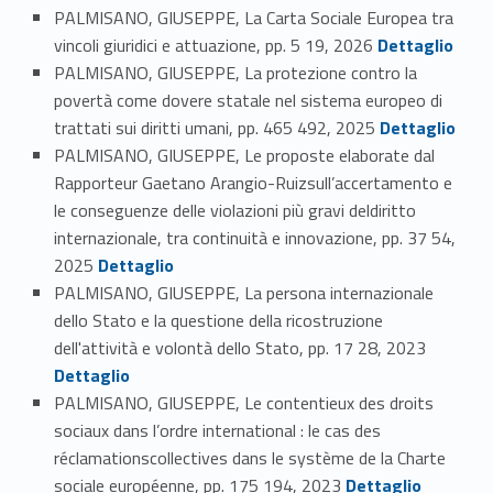
PALMISANO, GIUSEPPE, La Carta Sociale Europea tra
Link identifier #identifier_person_26700-43
vincoli giuridici e attuazione, pp. 5 19, 2026
Dettaglio
PALMISANO, GIUSEPPE, La protezione contro la
povertà come dovere statale nel sistema europeo di
Link identifier #identifier_person_44083-44
trattati sui diritti umani, pp. 465 492, 2025
Dettaglio
PALMISANO, GIUSEPPE, Le proposte elaborate dal
Rapporteur Gaetano Arangio-Ruizsull’accertamento e
le conseguenze delle violazioni più gravi deldiritto
internazionale, tra continuità e innovazione, pp. 37 54,
Link identifier #identifier_person_191504-45
2025
Dettaglio
PALMISANO, GIUSEPPE, La persona internazionale
dello Stato e la questione della ricostruzione
Link identifier #identifier_person_137035-46
dell'attività e volontà dello Stato, pp. 17 28, 2023
Dettaglio
PALMISANO, GIUSEPPE, Le contentieux des droits
sociaux dans l’ordre international : le cas des
réclamationscollectives dans le système de la Charte
Link identifier #identifier_person_4364-47
sociale européenne, pp. 175 194, 2023
Dettaglio