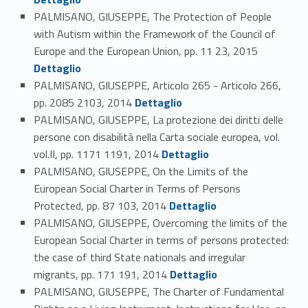
PALMISANO, GIUSEPPE, The Protection of People
with Autism within the Framework of the Council of
Link identifier #identifier_person_161494-63
Europe and the European Union, pp. 11 23, 2015
Dettaglio
PALMISANO, GIUSEPPE, Articolo 265 - Articolo 266,
Link identifier #identifier_person_127598-64
pp. 2085 2103, 2014
Dettaglio
PALMISANO, GIUSEPPE, La protezione dei diritti delle
persone con disabilità nella Carta sociale europea, vol.
Link identifier #identifier_person_18527-65
vol.II, pp. 1171 1191, 2014
Dettaglio
PALMISANO, GIUSEPPE, On the Limits of the
European Social Charter in Terms of Persons
Link identifier #identifier_person_92407-66
Protected, pp. 87 103, 2014
Dettaglio
PALMISANO, GIUSEPPE, Overcoming the limits of the
European Social Charter in terms of persons protected:
the case of third State nationals and irregular
Link identifier #identifier_person_183510-67
migrants, pp. 171 191, 2014
Dettaglio
PALMISANO, GIUSEPPE, The Charter of Fundamental