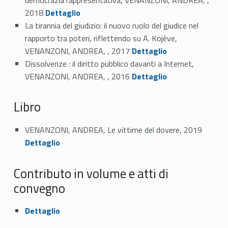
Link identifier #identifier_person_198447-9
2018
Dettaglio
La tirannia del giudizio: il nuovo ruolo del giudice nel
rapporto tra poteri, riflettendo su A. Kojève,
Link identifier #identifier_person_44875-10
VENANZONI, ANDREA, , 2017
Dettaglio
Dissolvenze : il diritto pubblico davanti a Internet,
Link identifier #identifier_person_97853-11
VENANZONI, ANDREA, , 2016
Dettaglio
Libro
Link identifier #identifier_person_105601-12
VENANZONI, ANDREA, Le vittime del dovere, 2019
Dettaglio
Contributo in volume e atti di
convegno
Link identifier #identifier_person_29850-13
Dettaglio