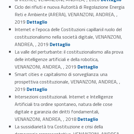
Ciclo dei rifiuti e nuova Autorità di Regolazione Energia
Reti e Ambiente (ARERA), VENANZONI, ANDREA, ,
Link identifier #identifier_person_52235-4
2019
Dettaglio
Internet e l’epoca delle Costituzioni capillari:il ruolo del
costituzionalismo nella società digitale, VENANZONI,
Link identifier #identifier_person_150357-5
ANDREA, , 2019
Dettaglio
La valle del perturbante: il costituzionalismo alla prova
delle intelligenze artificiali e della robotica,
Link identifier #identifier_person_42890-6
VENANZONI, ANDREA, , 2019
Dettaglio
Smart cities e capitalismo di sorveglianza: una
prospettiva costituzionale, VENANZONI, ANDREA, ,
Link identifier #identifier_person_183875-7
2019
Dettaglio
Intersezioni costituzionali. Internet e Intelligenze
Artificiali tra ordine spontaneo, natura delle cose
digitale e garanzia dei diritti fondamentali,
Link identifier #identifier_person_184532-8
VENANZONI, ANDREA, , 2018
Dettaglio
La sussidiarietà tra Costituzione e crisi della
democrazia rappresentativa, VENANZONI, ANDREA, ,