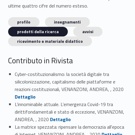
ultime quattro cifre del numero esteso.
profilo
insegnamenti
prodotti della ricerca
avvisi
ricevimento e materiale didattico
Contributo in Rivista
Cyber-costituzionalismo: la società digitale tra
silicolonizzazione, capitalismo delle piattaforme e
Link identifier #identifier_person_128111-1
reazioni costituzionali, VENANZONI, ANDREA, , 2020
Dettaglio
L’innominabile attuale. L’emergenza Covid-19 tra
dirittifondamentali e stato di eccezione, VENANZONI,
Link identifier #identifier_person_15769-2
ANDREA, , 2020
Dettaglio
La matrice spezzata: ripensare la democrazia all'epoca
Link identifier #identifier_person_20909-3
di Internet, VENANZONI, ANDREA, , 2020
Dettaglio