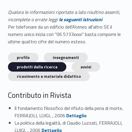
Qualora le informazioni riportate a lato risultino assenti,
incomplete o errate leggi
le seguenti istruzioni
Per telefonare da un edificio dell'Ateneo all'altro SE il
numero unico inizia con "06 5733xxxx" basta comporre le
ultime quattro cifre del numero esteso.
profilo
insegnamenti
prodotti della ricerca
avvisi
ricevimento e materiale didattico
Contributo in Rivista
Il fondamento filosofico del rifiuto della pena di morte,
Link identifier #identifier_person_30091-1
FERRAJOLI, LUIGI, , 2006
Dettaglio
La politica della legalità, di Claudio Luzzati, FERRAJOLI,
Link identifier #identifier_person_152616-2
LUIGI, , 2006
Dettaglio