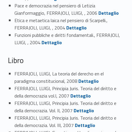
Pace e democrazia nel pensiero di Letizia
Link identifier #identifier_person_80110-3
Gianformaggio, FERRAJOLI, LUIGI, , 2006
Dettaglio
Etica e metaetica laica nel pensiero di Scarpelli.,
Link identifier #identifier_person_190180-4
FERRAJOLI, LUIGI, , 2004
Dettaglio
Funzioni pubbliche e diritti fondamentali., FERRAJOLI,
Link identifier #identifier_person_180335-5
LUIGI, , 2004
Dettaglio
Libro
FERRAJOLI, LUIGI, La teoria del derecho en el
Link identifier #identifier_person_57234-6
paradigma constitucional, 2008
Dettaglio
FERRAJOLI, LUIGI, Principia Juris. Teoria del diritto e
Link identifier #identifier_person_55416-7
della democrazia vol.I, 2007
Dettaglio
FERRAJOLI, LUIGI, Principia Juris. Teoria del diritto e
Link identifier #identifier_person_9467-8
della democrazia. Vol. II, 2007
Dettaglio
FERRAJOLI, LUIGI, Principia Juris. Teoria del diritto e
Link identifier #identifier_person_175679-9
della democrazia. Vol. III, 2007
Dettaglio