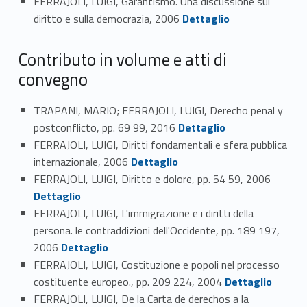
FERRAJOLI, LUIGI, Garantismo. Una discussione sul
Link identifier #identifier_person_83669-10
diritto e sulla democrazia, 2006
Dettaglio
Contributo in volume e atti di
convegno
TRAPANI, MARIO; FERRAJOLI, LUIGI, Derecho penal y
Link identifier #identifier_person_69409-11
postconflicto, pp. 69 99, 2016
Dettaglio
FERRAJOLI, LUIGI, Diritti fondamentali e sfera pubblica
Link identifier #identifier_person_83078-12
internazionale, 2006
Dettaglio
Link identifier #identifier_person_72732-13
FERRAJOLI, LUIGI, Diritto e dolore, pp. 54 59, 2006
Dettaglio
FERRAJOLI, LUIGI, L'immigrazione e i diritti della
persona. le contraddizioni dell'Occidente, pp. 189 197,
Link identifier #identifier_person_134676-14
2006
Dettaglio
FERRAJOLI, LUIGI, Costituzione e popoli nel processo
Link identifier #identifier_person_58584-15
costituente europeo., pp. 209 224, 2004
Dettaglio
FERRAJOLI, LUIGI, De la Carta de derechos a la