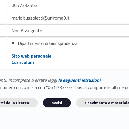
0657332553
mario.bussoletti@uniroma3.it
Non Assegnato
Dipartimento di Giurisprudenza
Sito web personale
Curriculum
enti, incomplete o errate leggi
le seguenti istruzioni
E il numero unico inizia con "06 5733xxxx" basta comporre le ultime 
tti della ricerca
avvisi
ricevimento e materiale