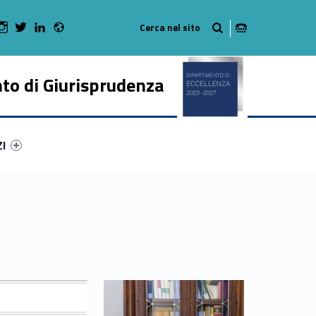
Radio
 Facebook
Man on Youtube
WebMan on Instagram
WebMan on Twitter
WebMan on LinkedIn
to di Giurisprudenza
ry-12888-50
ntifier #link-menu-primary-97027-62
ZI