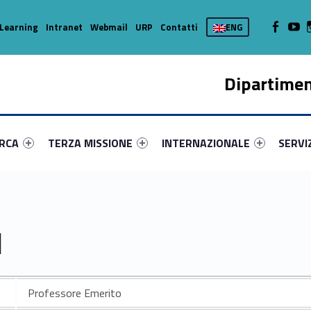
WebMan on
Web
Learning
Intranet
Webmail
URP
Contatti
ENG
Dipartimen
enu-primary-59397-16
dentifier #link-menu-primary-20656-37
Link identifier #link-menu-primary-59381-45
Link identifier #link-menu-prima
Link ide
ERCA
TERZA MISSIONE
INTERNAZIONALE
SERVI
I
Professore Emerito