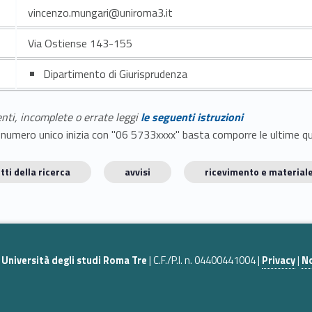
vincenzo.mungari@uniroma3.it
Via Ostiense 143-155
Dipartimento di Giurisprudenza
enti, incomplete o errate leggi
le seguenti istruzioni
E il numero unico inizia con "06 5733xxxx" basta comporre le ultime 
tti della ricerca
avvisi
ricevimento e materiale
|
Università degli studi Roma Tre
| C.F./P.I. n. 04400441004 |
Privacy
|
No