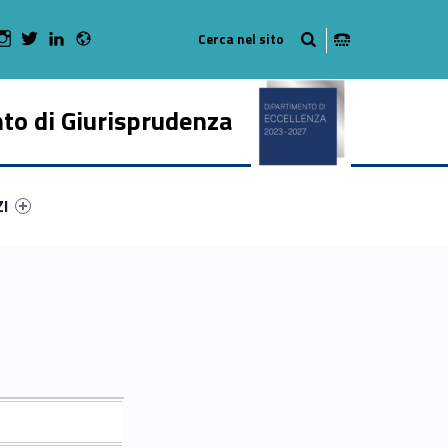
Radio
 Facebook
Man on Youtube
WebMan on Instagram
WebMan on Twitter
WebMan on LinkedIn
to di Giurisprudenza
ry-59949-50
ntifier #link-menu-primary-54409-62
ZI