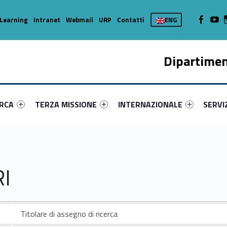
WebMan on
Web
Learning
Intranet
Webmail
URP
Contatti
ENG
Dipartimen
enu-primary-41628-16
dentifier #link-menu-primary-69899-37
Link identifier #link-menu-primary-97244-45
Link identifier #link-menu-prima
Link ide
ERCA
TERZA MISSIONE
INTERNAZIONALE
SERVI
I
Titolare di assegno di ricerca