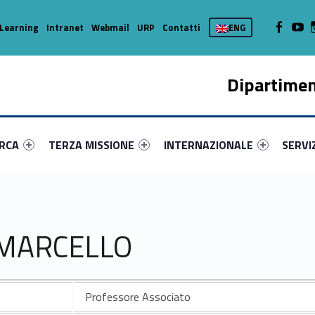
WebMan on
Web
Learning
Intranet
Webmail
URP
Contatti
ENG
Dipartimen
enu-primary-73563-16
dentifier #link-menu-primary-76778-37
Link identifier #link-menu-primary-3011-45
Link identifier #link-menu-prima
Link ide
ERCA
TERZA MISSIONE
INTERNAZIONALE
SERVI
 MARCELLO
Professore Associato