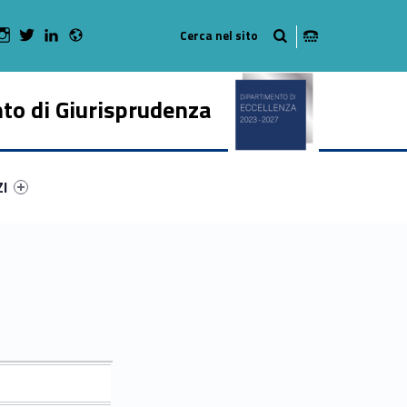
Radio
 Facebook
Man on Youtube
WebMan on Instagram
WebMan on Twitter
WebMan on LinkedIn
to di Giurisprudenza
ry-65239-50
ntifier #link-menu-primary-74822-62
ZI