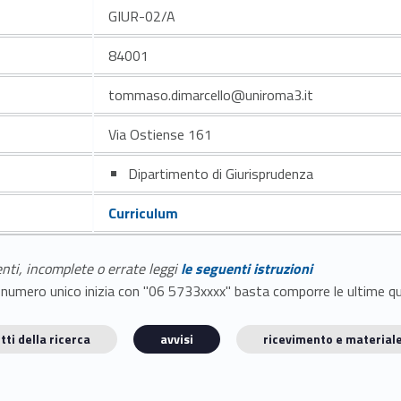
GIUR-02/A
84001
tommaso.dimarcello@uniroma3.it
Via Ostiense 161
Dipartimento di Giurisprudenza
Curriculum
enti, incomplete o errate leggi
le seguenti istruzioni
E il numero unico inizia con "06 5733xxxx" basta comporre le ultime 
tti della ricerca
avvisi
ricevimento e materiale