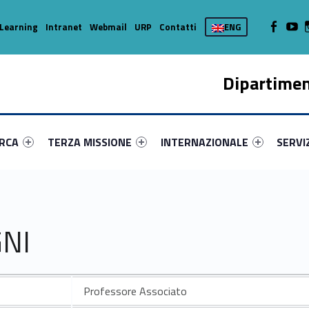
WebMan on
Web
Learning
Intranet
Webmail
URP
Contatti
ENG
Dipartimen
enu-primary-65043-16
dentifier #link-menu-primary-5921-37
Link identifier #link-menu-primary-55319-45
Link identifier #link-menu-prima
Link ide
ERCA
TERZA MISSIONE
INTERNAZIONALE
SERVI
GNI
Professore Associato