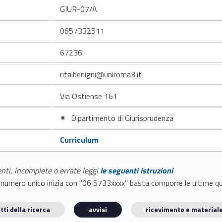
GIUR-07/A
0657332511
67236
rita.benigni@uniroma3.it
Via Ostiense 161
Dipartimento di Giurisprudenza
Curriculum
enti, incomplete o errate leggi
le seguenti istruzioni
E il numero unico inizia con "06 5733xxxx" basta comporre le ultime 
tti della ricerca
avvisi
ricevimento e materiale