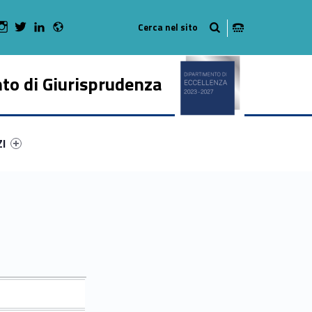
Radio
 Facebook
Man on Youtube
WebMan on Instagram
WebMan on Twitter
WebMan on LinkedIn
to di Giurisprudenza
ry-69959-50
ntifier #link-menu-primary-95725-62
ZI