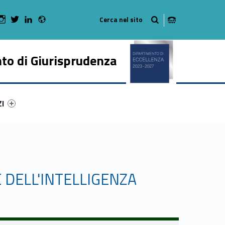
Radio
 Facebook
Man on Youtube
WebMan on Instagram
WebMan on Twitter
WebMan on LinkedIn
to di Giurisprudenza
ry-82437-50
ntifier #link-menu-primary-91015-62
ZI
 DELL'INTELLIGENZA