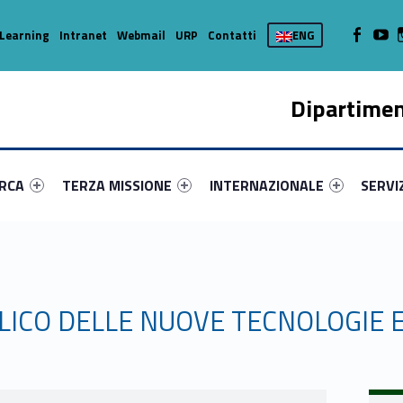
WebMan on
Web
Learning
Intranet
Webmail
URP
Contatti
ENG
Dipartimen
enu-primary-45307-16
dentifier #link-menu-primary-57576-37
Link identifier #link-menu-primary-10422-45
Link identifier #link-menu-prima
Link ide
ERCA
TERZA MISSIONE
INTERNAZIONALE
SERVI
LICO DELLE NUOVE TECNOLOGIE E