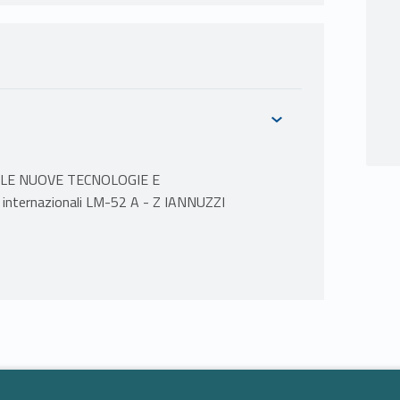
ELLE NUOVE TECNOLOGIE E
internazionali LM-52 A - Z IANNUZZI
ocietà digitale.
 disciplina della società digitale
età digitale