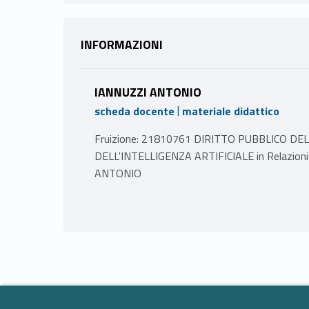
INFORMAZIONI
IANNUZZI ANTONIO
|
scheda docente
materiale didattico
Fruizione: 21810761 DIRITTO PUBBLICO D
DELL'INTELLIGENZA ARTIFICIALE in Relazioni 
ANTONIO
PROGRAMMA
1) Introduzione alla regolazione europea della s
2) Le fonti del diritto dell’Unione europea per la
3) La disciplina del “rischio digitale”
4) Autorità indipendenti e di governo della soci
5) Il diritto alla protezione dei dati personali