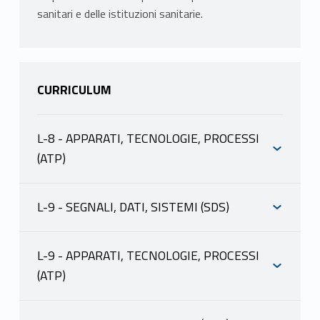
sanitari e delle istituzioni sanitarie.
CURRICULUM
L-8 - APPARATI, TECNOLOGIE, PROCESSI
(ATP)
INFORMAZIONI
L-9 - SEGNALI, DATI, SISTEMI (SDS)
INFORMAZIONI
PISTORIO GIOVANNA
scheda docente
L-9 - APPARATI, TECNOLOGIE, PROCESSI
materiale didattico
(ATP)
PISTORIO GIOVANNA
PROGRAMMA
INFORMAZIONI
scheda docente
ORDINAMENTI GIURIDICI