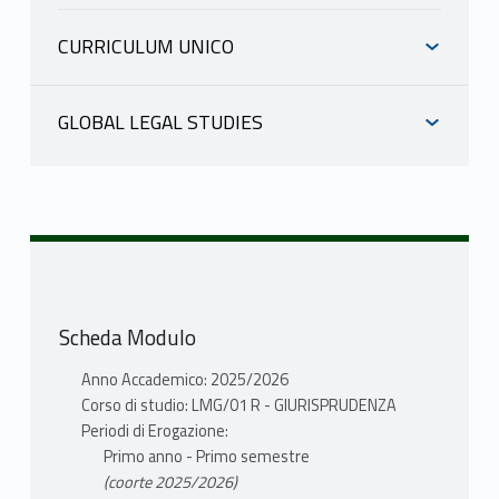
CURRICULUM UNICO
INFORMAZIONI
GLOBAL LEGAL STUDIES
INFORMAZIONI
TOTI ENRICO
scheda docente
materiale didattico
TOTI ENRICO
scheda docente
materiale didattico
Scheda Modulo
Mutuazione: 20110684 Chinese Law in
GIURISPRUDENZA LMG/01 R TOTI
Anno Accademico: 2025/2026
ENRICO
Corso di studio: LMG/01 R - GIURISPRUDENZA
Periodi di Erogazione:
Primo anno - Primo semestre
(coorte 2025/2026)