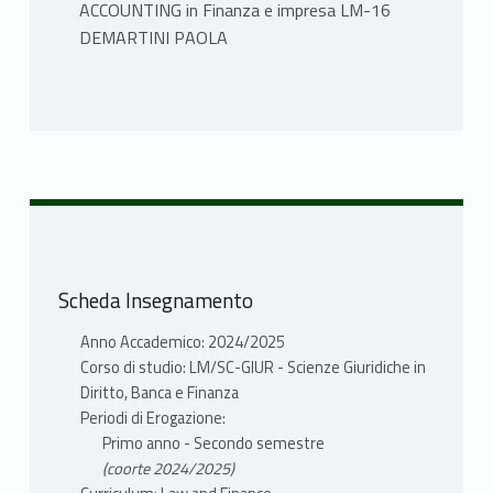
ACCOUNTING in Finanza e impresa LM-16
DEMARTINI PAOLA
PROGRAMMA
Temi trattati durante le lezioni:
INTRODUZIONE
The stakeholders and the company’s
disclosure (financial statements and
sustainability information)
Scheda Insegnamento
Governance and Risk Disclosure
Anno Accademico: 2024/2025
DEFINIZIONE E CATEGORIE DI RISCHIO,
Corso di studio: LM/SC-GIUR - Scienze Giuridiche in
GOVERNANCE & RISK, RISK MANAGEMENT
Diritto, Banca e Finanza
Risk definition,
Periodi di Erogazione:
Governance & risk: the new code of
Primo anno - Secondo semestre
Governance
(coorte 2024/2025)
The basic processes of Risk Management