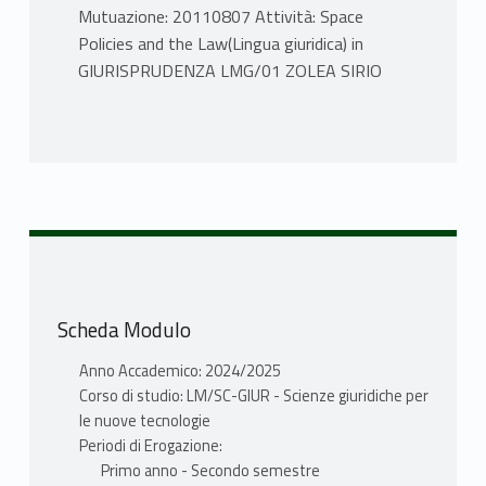
Mutuazione: 20110807 Attività: Space
Policies and the Law(Lingua giuridica) in
GIURISPRUDENZA LMG/01 ZOLEA SIRIO
PROGRAMMA
INTRODUZIONE: DIRITTO COMPARATO,
INTERDISCIPLINARITÀ E DIRITTO DELLO
SPAZIO
CAPITOLO I - GLI ATTORI DEL DIRITTO
Scheda Modulo
DELLO SPAZIO
1) L'umanità
Anno Accademico: 2024/2025
2) Stati e altri soggetti di diritto
Corso di studio: LM/SC-GIUR - Scienze giuridiche per
internazionale
le nuove tecnologie
3) Entità commerciali
Periodi di Erogazione:
4) Individui e gruppi sociali
Primo anno - Secondo semestre