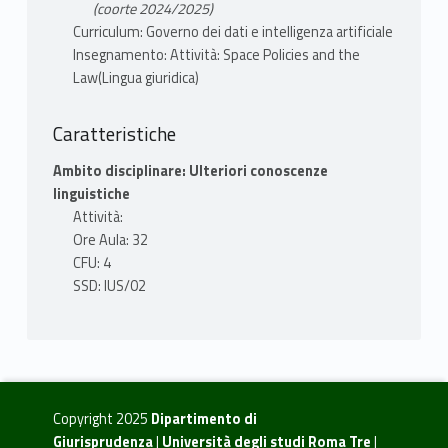
(coorte 2024/2025)
CAPITOLO II - MODELLI GIURIDICI NELLO
Curriculum: Governo dei dati e intelligenza artificiale
SPAZIO
Insegnamento: Attività: Space Policies and the
Law(Lingua giuridica)
1) Politiche spaziali e norme giuridiche
incentrate sul settore pubblico Vs. su quello
privato
Caratteristiche
2) Diritti fondamentali, principi costituzionali
Ambito disciplinare: Ulteriori conoscenze
e diritto spaziale
linguistiche
Attività:
CAPITOLO III - ALCUNI PROBLEMI
Ore Aula: 32
TRADIZIONALI DEL DIRITTO PRIVATO
CFU: 4
ALLA LUCE DEL DIRITTO DELLO SPAZIO
SSD: IUS/02
1) Diritti di proprietà sugli oggetti spaziali
2) Responsabilità nello spazio
3) I contratti spaziali
4) I titoli di credito nello spazio
Copyright 2025
Dipartimento di
TESTI ADOTTATI
Giurisprudenza
|
Università degli studi Roma Tre
|