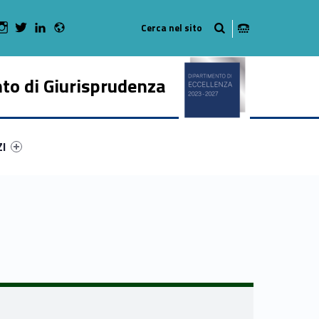
Radio
 Facebook
Man on Youtube
WebMan on Instagram
WebMan on Twitter
WebMan on LinkedIn
to di Giurisprudenza
ry-77647-50
ntifier #link-menu-primary-22229-62
ZI