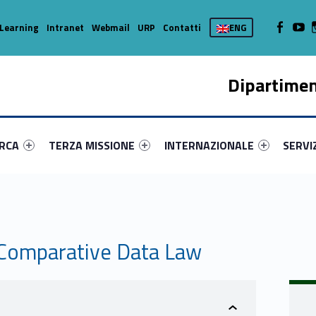
WebMan on
Web
Learning
Intranet
Webmail
URP
Contatti
ENG
Dipartimen
enu-primary-8803-16
dentifier #link-menu-primary-52805-37
Link identifier #link-menu-primary-73235-45
Link identifier #link-menu-prima
Link ide
ERCA
TERZA MISSIONE
INTERNAZIONALE
SERVI
Comparative Data Law