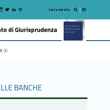
Radio
 Facebook
Man on Youtube
WebMan on Instagram
WebMan on Twitter
WebMan on LinkedIn
to di Giurisprudenza
ry-71850-50
ntifier #link-menu-primary-87118-62
ZI
ELLE BANCHE