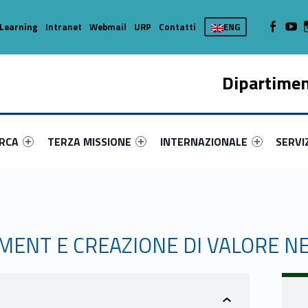
WebMan on
Web
Learning
Intranet
Webmail
URP
Contatti
ENG
Dipartimen
enu-primary-10839-16
dentifier #link-menu-primary-10909-37
Link identifier #link-menu-primary-14402-45
Link identifier #link-menu-prima
Link ide
ERCA
TERZA MISSIONE
INTERNAZIONALE
SERVI
MENT E CREAZIONE DI VALORE N