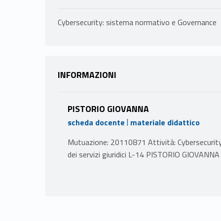
Cybersecurity: sistema normativo e Governance
INFORMAZIONI
PISTORIO GIOVANNA
|
scheda docente
materiale didattico
Mutuazione: 20110871 Attività: Cybersecurit
dei servizi giuridici L-14 PISTORIO GIOVANNA
PROGRAMMA
Il corso mira ad approfondire alcune delle più r
particolare, verrà esaminato il sistema normati