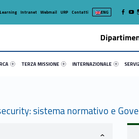
WebMan on
Web
Learning
Intranet
Webmail
URP
Contatti
ENG
Dipartimen
enu-primary-62691-16
dentifier #link-menu-primary-93333-37
Link identifier #link-menu-primary-71513-45
Link identifier #link-menu-prima
Link ide
ERCA
TERZA MISSIONE
INTERNAZIONALE
SERVI
security: sistema normativo e Gov