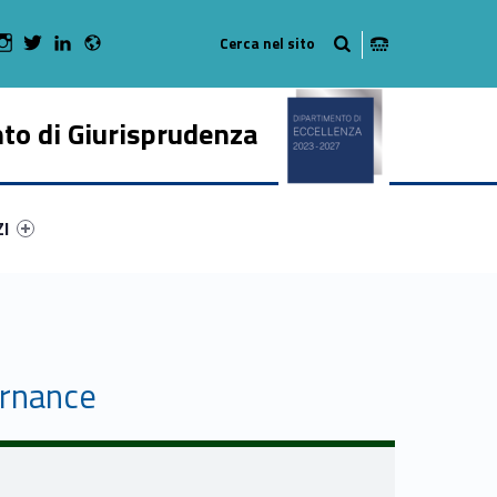
Radio
 Facebook
Man on Youtube
WebMan on Instagram
WebMan on Twitter
WebMan on LinkedIn
to di Giurisprudenza
ry-62145-50
ntifier #link-menu-primary-83338-62
ZI
ernance