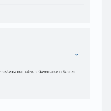
y: sistema normativo e Governance in Scienze
ecenti problematiche in tema di cybersecurity. In
vo europeo e nazionale e il ruolo delle