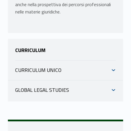
anche nella prospettiva dei percorsi professionali
nelle materie giuridiche.
CURRICULUM
CURRICULUM UNICO
Canali
GLOBAL LEGAL STUDIES
INFORMAZIONI
A - D
MASUCCI MASSIMILIANO
MASSARO ANTONELLA
scheda docente
scheda docente