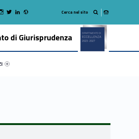
Radio
 Facebook
Man on Youtube
WebMan on Instagram
WebMan on Twitter
WebMan on LinkedIn
to di Giurisprudenza
ry-88389-50
ntifier #link-menu-primary-19811-62
ZI