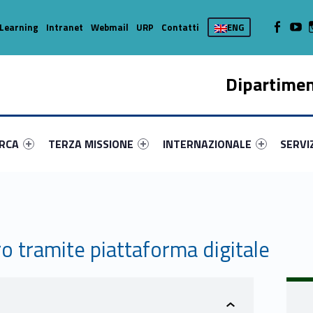
WebMan on
Web
Learning
Intranet
Webmail
URP
Contatti
ENG
Dipartimen
enu-primary-39999-16
dentifier #link-menu-primary-91197-37
Link identifier #link-menu-primary-4264-45
Link identifier #link-menu-prima
Link ide
ERCA
TERZA MISSIONE
INTERNAZIONALE
SERVI
ro tramite piattaforma digitale