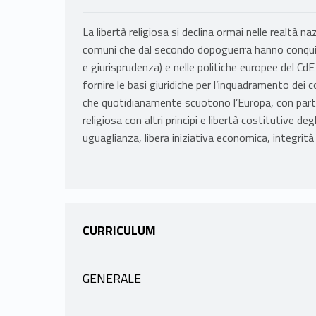
La libertà religiosa si declina ormai nelle realtà na
comuni che dal secondo dopoguerra hanno conquis
e giurisprudenza) e nelle politiche europee del CdE
fornire le basi giuridiche per l’inquadramento dei c
che quotidianamente scuotono l’Europa, con partic
religiosa con altri principi e libertà costitutive deg
uguaglianza, libera iniziativa economica, integrità f
CURRICULUM
GENERALE
INFORMAZIONI