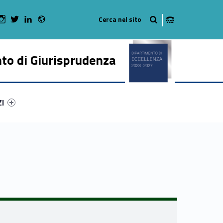
Radio
 Facebook
Man on Youtube
WebMan on Instagram
WebMan on Twitter
WebMan on LinkedIn
to di Giurisprudenza
ry-3567-50
ntifier #link-menu-primary-89775-62
ZI