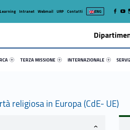
WebMan on
Web
Learning
Intranet
Webmail
URP
Contatti
ENG
Dipartimen
enu-primary-99228-16
dentifier #link-menu-primary-75294-37
Link identifier #link-menu-primary-28585-45
Link identifier #link-menu-prima
Link ide
ERCA
TERZA MISSIONE
INTERNAZIONALE
SERVI
rtà religiosa in Europa (CdE- UE)