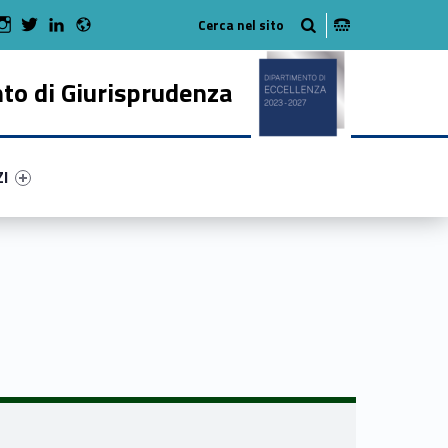
Radio
 Facebook
Man on Youtube
WebMan on Instagram
WebMan on Twitter
WebMan on LinkedIn
to di Giurisprudenza
ry-97593-50
ntifier #link-menu-primary-14001-62
ZI