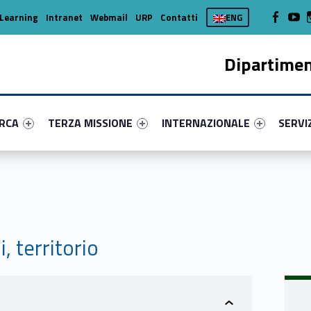
WebMan on
Web
Learning
Intranet
Webmail
URP
Contatti
ENG
Dipartimen
enu-primary-76330-16
dentifier #link-menu-primary-51247-37
Link identifier #link-menu-primary-98018-45
Link identifier #link-menu-prima
Link ide
ERCA
TERZA MISSIONE
INTERNAZIONALE
SERVI
, territorio