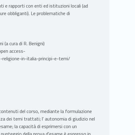
i e rapporti con enti ed istituzioni locali (ad
ure obbliganti). Le problematiche di
 (a cura di R. Benigni)
 open access-
religione-in-italia-principi-e-temi/
i contenuti del corso, mediante la formulazione
a dei temi trattati; l' autonomia di giudizio nel
’esame; la capacità di esprimersi con un
l punteggio della prova d'esame è espresso in