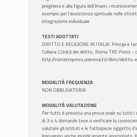
preghiera e alla figura dell’Imam; i riconosciment
esempio per l’assistenza spirituale nelle strutt
integrazione individuale
TESTI ADOTTATI
DIRITTO E RELIGIONE IN ITALIA. Principi e temi
Collana L'Unità del diritto, Roma TRE Press -
http://romatrepress.uniroma3.it/libro/diritto-e-
MODALITÀ FREQUENZA
NON OBBLIGATORIA
MODALITÀ VALUTAZIONE
Per tutti: è prevista una prova orale su tutti 
di 3 o 4 domande tese a verificare la conoscenz
valutare gli istituti e le fattispecie oggetto d
linguaggio anche giuridicamente appropriato. I